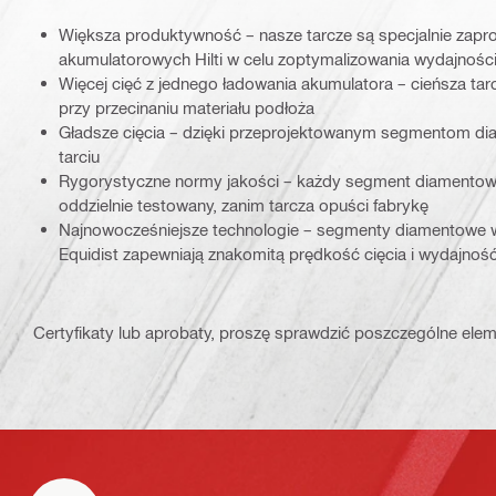
Większa produktywność – nasze tarcze są specjalnie zapr
akumulatorowych Hilti w celu zoptymalizowania wydajnośc
Więcej cięć z jednego ładowania akumulatora – cieńsza ta
przy przecinaniu materiału podłoża
Gładsze cięcia – dzięki przeprojektowanym segmentom 
tarciu
Rygorystyczne normy jakości – każdy segment diamentowy
oddzielnie testowany, zanim tarcza opuści fabrykę
Najnowocześniejsze technologie – segmenty diamentowe wy
Equidist zapewniają znakomitą prędkość cięcia i wydajność
Certyfikaty lub aprobaty, proszę sprawdzić poszczególne elem