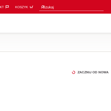
Sugestie wyszukiwania
Szukaj
KT‎
KOSZYK
ZACZNIJ OD NOWA