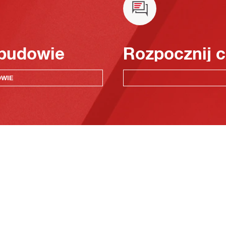
 budowie
Rozpocznij c
OWIE