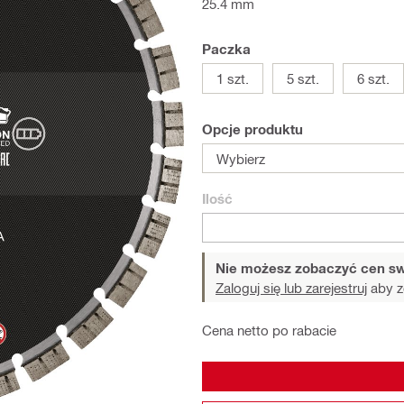
25.4 mm
Paczka
1 szt.
5 szt.
6 szt.
Opcje produktu
Wybierz
Ilość
Nie możesz zobaczyć cen sw
Zaloguj się lub zarejestruj
aby z
Cena netto po rabacie