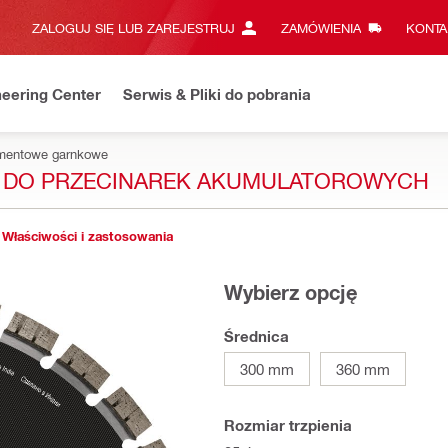
ZALOGUJ SIĘ LUB ZAREJESTRUJ
ZAMÓWIENIA
KONTA
eering Center
Serwis & Pliki do pobrania
iamentowe garnkowe
A DO PRZECINAREK AKUMULATOROWYCH
Właściwości i zastosowania
Wybierz opcję
Średnica
300 mm
360 mm
Rozmiar trzpienia