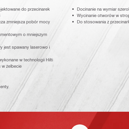
ojektowane do przecinarek
Docinanie na wymiar szero
i
Wycinanie otworów w strop
rcza zmniejsza pobór mocy
Do stosowania z przecinar
diamentowym o mniejszym
 jest spawany laserowo i
konane w technologii Hilti
 w żelbecie
enty.