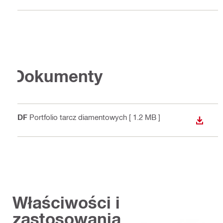
Dokumenty
PDF
Portfolio tarcz diamentowych
[ 1.2 MB ]
WYŚWI
Właściwości i
zastosowania