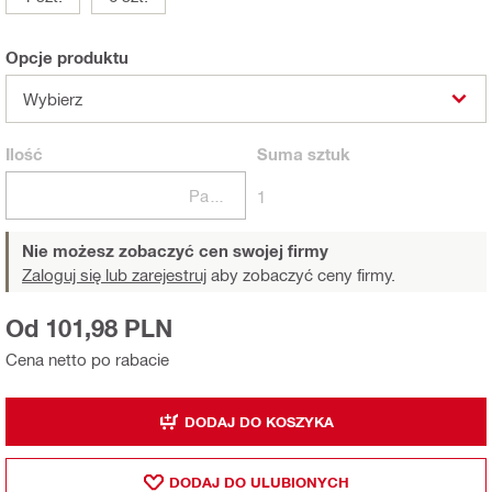
Opcje produktu
Wybierz
Ilość
Suma
sztuk
Paczki
1
Nie możesz zobaczyć cen swojej firmy
Zaloguj się lub zarejestruj
aby zobaczyć ceny firmy.
Od 101,98 PLN
Cena netto po rabacie
DODAJ DO KOSZYKA
DODAJ DO ULUBIONYCH