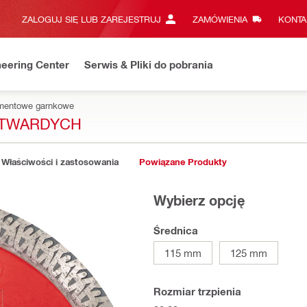
ZALOGUJ SIĘ LUB ZAREJESTRUJ
ZAMÓWIENIA
KONTA
eering Center
Serwis & Pliki do pobrania
iamentowe garnkowe
 TWARDYCH
Właściwości i zastosowania
Powiązane Produkty
Wybierz opcję
Średnica
115 mm
125 mm
Rozmiar trzpienia