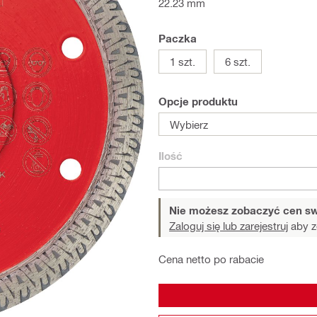
22.23 mm
Paczka
1 szt.
6 szt.
Opcje produktu
Wybierz
Ilość
Nie możesz zobaczyć cen sw
Zaloguj się lub zarejestruj
aby z
Cena netto po rabacie