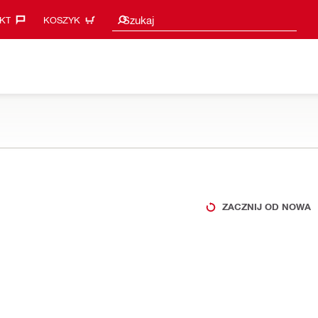
Sugestie wyszukiwania
Szukaj
KT‎
KOSZYK
ZACZNIJ OD NOWA