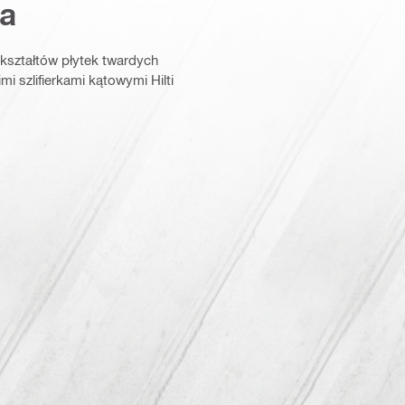
a
 kształtów płytek twardych
i szlifierkami kątowymi Hilti