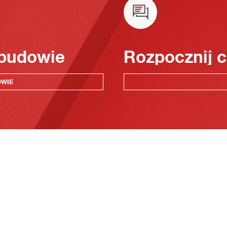
 budowie
Rozpocznij c
OWIE