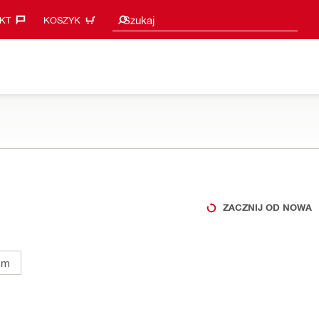
Sugestie wyszukiwania
Szukaj
KT‎
KOSZYK
ZACZNIJ OD NOWA
mm