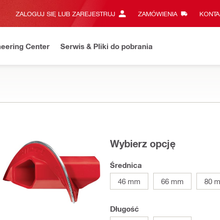
ZALOGUJ SIĘ LUB ZAREJESTRUJ
ZAMÓWIENIA
KONTA
eering Center
Serwis & Pliki do pobrania
Wybierz opcję
Średnica
46 mm
66 mm
80 
Długość