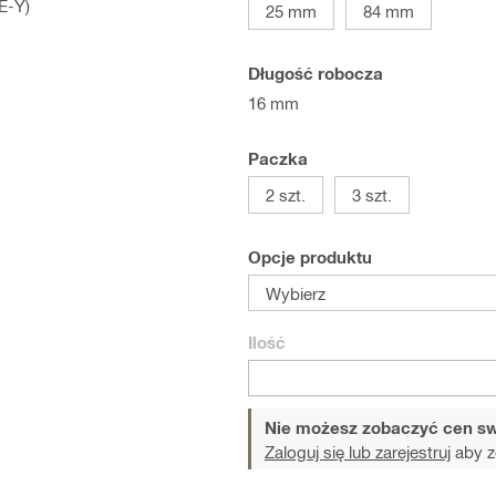
E-Y)
25 mm
84 mm
Długość robocza
16 mm
Paczka
2 szt.
3 szt.
Opcje produktu
Wybierz
Ilość
Nie możesz zobaczyć cen sw
Zaloguj się lub zarejestruj
aby z