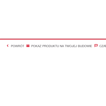
POWRÓT
POKAZ PRODUKTU NA TWOJEJ BUDOWIE
CZA
#Making Constructi