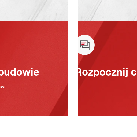
 budowie
Rozpocznij c
OWIE