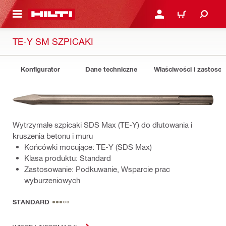
 STRONY GŁÓWNEJ
ZALOGUJ SIĘ LUB ZARE
KOSZYK
TE-Y SM SZPICAKI
Konfigurator
Dane techniczne
Właściwości i zastoso
Wytrzymałe szpicaki SDS Max (TE-Y) do dłutowania i
kruszenia betonu i muru
Końcówki mocujące: TE-Y (SDS Max)
Klasa produktu: Standard
Zastosowanie: Podkuwanie, Wsparcie prac
wyburzeniowych
STANDARD