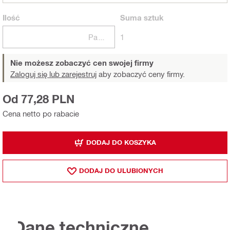
Ilość
Suma
sztuk
Paczki
1
Nie możesz zobaczyć cen swojej firmy
Zaloguj się lub zarejestruj
aby zobaczyć ceny firmy.
Od 77,28 PLN
Cena netto po rabacie
DODAJ DO KOSZYKA
DODAJ DO ULUBIONYCH
Dane techniczne