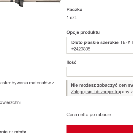
Paczka
1 szt.
Opcje produktu
Dłuto płaskie szerokie TE-Y T
#2429805
Ilość
zeskrobywania materiałów z
Nie możesz zobaczyć cen sw
Zaloguj się lub zarejestruj
aby z
owierzchni
Cena netto po rabacie
enie
or
młoty
.