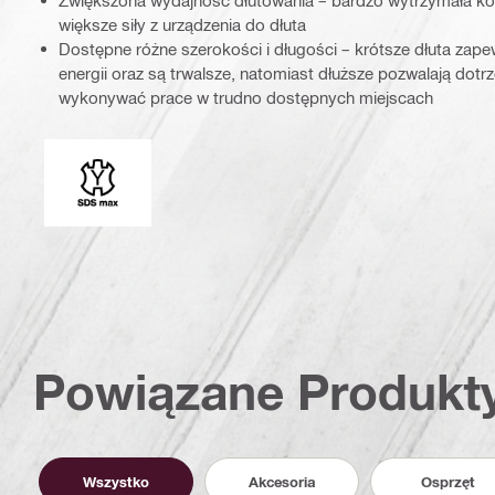
Zwiększona wydajność dłutowania – bardzo wytrzymała k
większe siły z urządzenia do dłuta
Dostępne różne szerokości i długości – krótsze dłuta zape
energii oraz są trwalsze, natomiast dłuższe pozwalają dot
wykonywać prace w trudno dostępnych miejscach
Końcówki mocujące
Powiązane Produkt
Wszystko
Akcesoria
Osprzęt