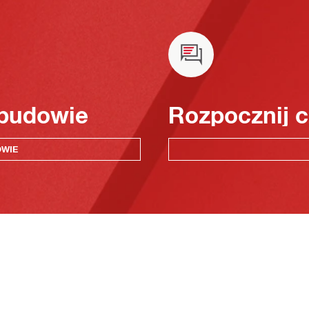
 budowie
Rozpocznij c
OWIE