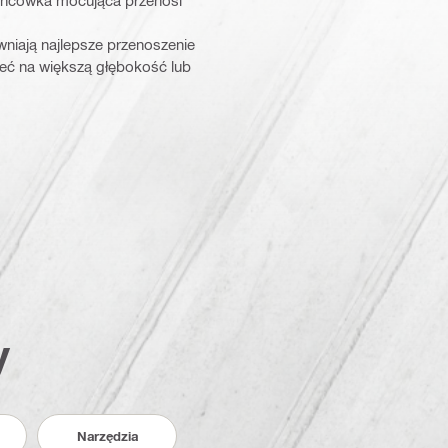
ońcówka mocująca przenosi
wniają najlepsze przenoszenie
rzeć na większą głębokość lub
y
Narzędzia