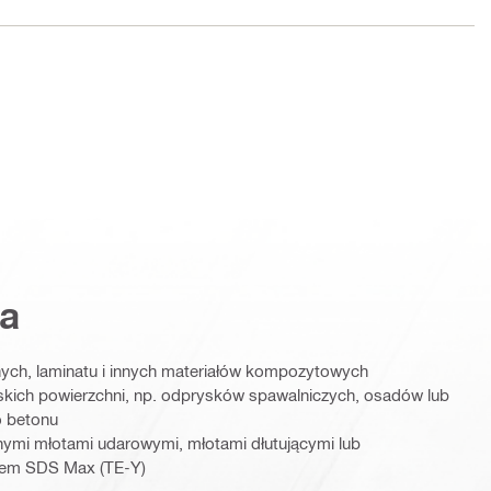
a
ych, laminatu i innych materiałów kompozytowych
skich powierzchni, np. odprysków spawalniczych, osadów lub
o betonu
nymi młotami udarowymi, młotami dłutującymi lub
tem SDS Max (TE-Y)