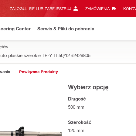
ZALOGUJ SIĘ LUB ZAREJESTRUJ
ZAMÓWIENIA
KONTA
eering Center
Serwis & Pliki do pobrania
rętów
łuto płaskie szerokie TE-Y TI 50/12
#2429805
owania
Powiązane Produkty
Wybierz opcję
Długość
500 mm
Szerokość
120 mm