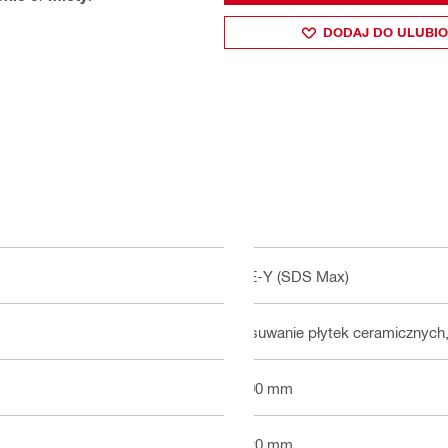
DODAJ DO ULUBI
TE-Y (SDS Max)
Usuwanie płytek ceramicznych
500 mm
120 mm