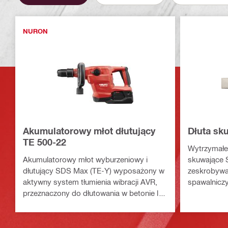
NURON
Akumulatorowy młot dłutujący
Dłuta sk
TE 500-22
Wytrzymałe
Akumulatorowy młot wyburzeniowy i
skuwające 
dłutujący SDS Max (TE-Y) wyposażony w
zeskrobywa
aktywny system tłumienia wibracji AVR,
spawalnicz
przeznaczony do dłutowania w betonie lub
oraz innych
murze (platforma akumulatorowa Nuron)