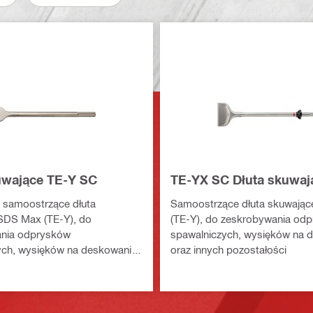
uwające TE-Y SC
TE-YX SC Dłuta skuwaj
 samoostrzące dłuta
Samoostrzące dłuta skuwają
SDS Max (TE-Y), do
(TE-Y), do zeskrobywania od
nia odprysków
spawalniczych, wysięków na 
ych, wysięków na deskowaniu
oraz innych pozostałości
 pozostałości