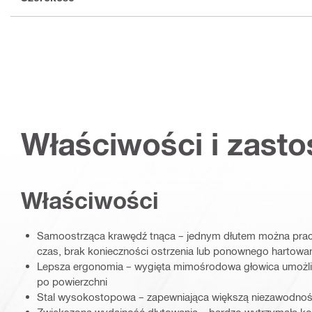
Właściwości i zast
Właściwości
Samoostrząca krawędź tnąca – jednym dłutem można praco
czas, brak konieczności ostrzenia lub ponownego hartowa
Lepsza ergonomia – wygięta mimośrodowa głowica umożl
po powierzchni
Stal wysokostopowa – zapewniająca większą niezawodność 