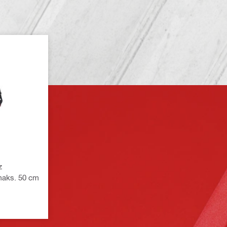
z
maks. 50 cm