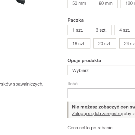
50 mm
80 mm
120
Paczka
1 szt.
3 szt.
4 szt.
16 szt.
20 szt.
24 sz
Opcje produktu
Wybierz
Ilość
ysków spawalniczych,
Nie możesz zobaczyć cen sw
Zaloguj się lub zarejestruj
aby z
Cena netto po rabacie