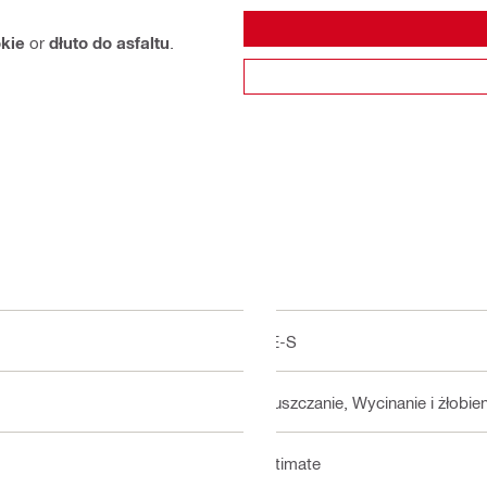
okie
or
dłuto do asfaltu
.
TE-S
Złuszczanie, Wycinanie i żłobie
Ultimate