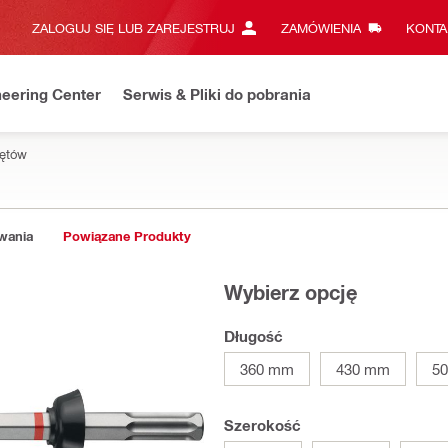
ZALOGUJ SIĘ LUB ZAREJESTRUJ
ZAMÓWIENIA
KONTA
eering Center
Serwis & Pliki do pobrania
rętów
owania
Powiązane Produkty
Wybierz opcję
Długość
360 mm
430 mm
5
Szerokość