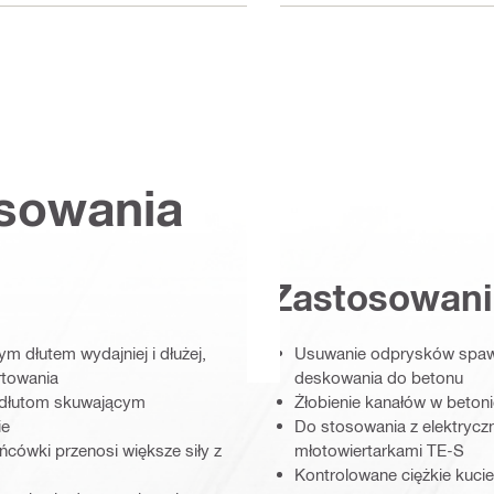
osowania
Zastosowani
dłutem wydajniej i dłużej,
Usuwanie odprysków spawa
rtowania
deskowania do betonu
 dłutom skuwającym
Żłobienie kanałów w beton
ie
Do stosowania z elektrycz
cówki przenosi większe siły z
młotowiertarkami TE-S
Kontrolowane ciężkie kucie