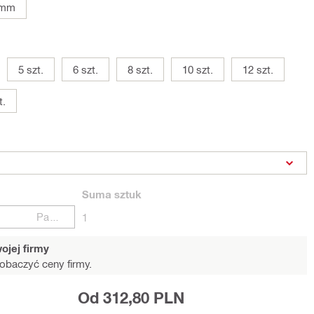
 mm
5 szt.
6 szt.
8 szt.
10 szt.
12 szt.
t.
Suma
sztuk
Paczki
1
ojej firmy
obaczyć ceny firmy.
Od 312,80 PLN