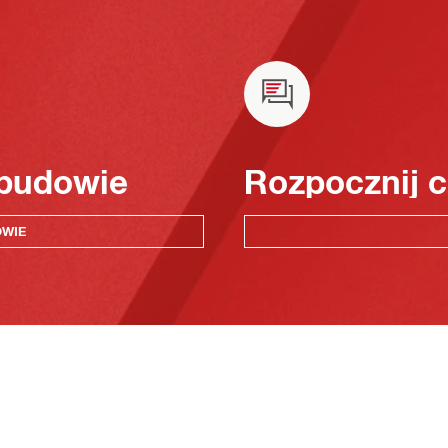
 budowie
Rozpocznij c
OWIE