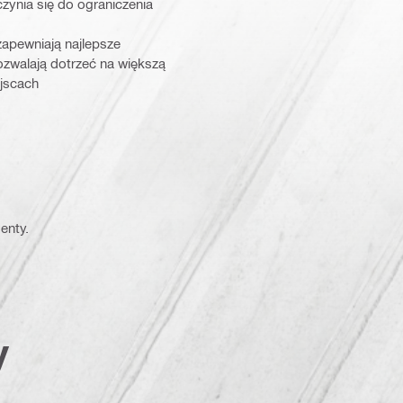
ynia się do ograniczenia
zapewniają najlepsze
pozwalają dotrzeć na większą
jscach
enty.
y