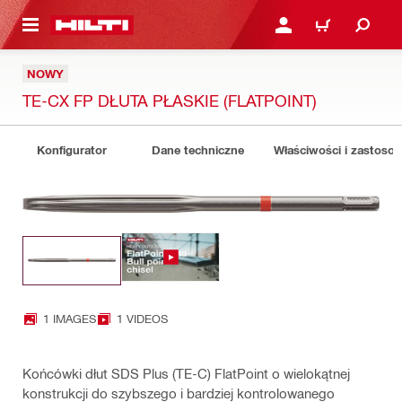
 STRONY GŁÓWNEJ
ZALOGUJ SIĘ LUB ZARE
KOSZYK
NOWY
TE-CX FP DŁUTA PŁASKIE (FLATPOINT)
Konfigurator
Dane techniczne
Właściwości i zastoso
1 IMAGES
1 VIDEOS
Końcówki dłut SDS Plus (TE-C) FlatPoint o wielokątnej
konstrukcji do szybszego i bardziej kontrolowanego