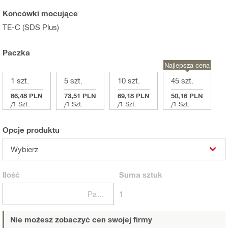
Końcówki mocujące
TE-C (SDS Plus)
Paczka
Najlepsza cena
1 szt.
5 szt.
10 szt.
45 szt.
86,48 PLN
73,51 PLN
69,18 PLN
50,16 PLN
/
1 Szt.
/
1 Szt.
/
1 Szt.
/
1 Szt.
Opcje produktu
Wybierz
Ilość
Suma
sztuk
Paczki
1
Nie możesz zobaczyć cen swojej firmy