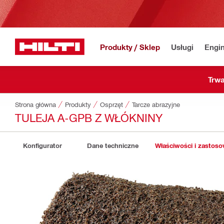
Produkty / Sklep
Usługi
Engin
Trwa
Strona główna
Produkty
Osprzęt
Tarcze abrazyjne
TULEJA A-GPB Z WŁÓKNINY
Konfigurator
Dane techniczne
Właściwości i zastos