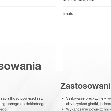
Ultimate
osowania
Zastosowani
 szorstkość powierzchni z
Szlifowanie precyzyjne – wy
d zgrubnego do dokładnego
aby uzyskać gładki, jednor
nego
Wykańczanie powierzchni –