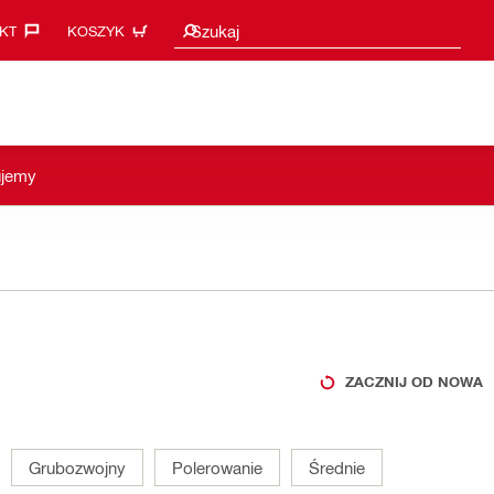
Sugestie wyszukiwania
Szukaj
KT‎
KOSZYK
ujemy
ZACZNIJ OD NOWA
Grubozwojny
Polerowanie
Średnie