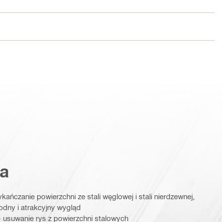
a
kańczanie powierzchni ze stali węglowej i stali nierdzewnej,
odny i atrakcyjny wygląd
 usuwanie rys z powierzchni stalowych