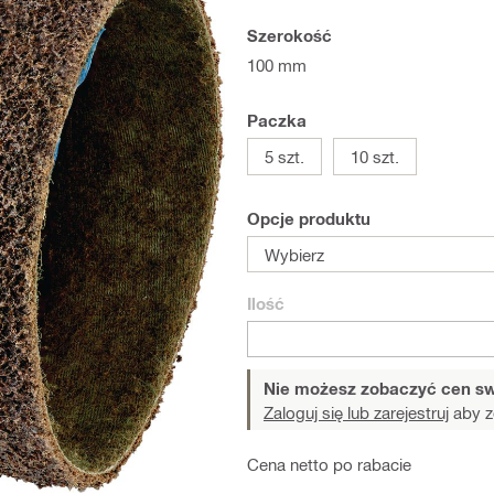
Szerokość
100 mm
Paczka
5 szt.
10 szt.
Opcje produktu
Wybierz
Ilość
Nie możesz zobaczyć cen sw
Zaloguj się lub zarejestruj
aby z
Cena netto po rabacie