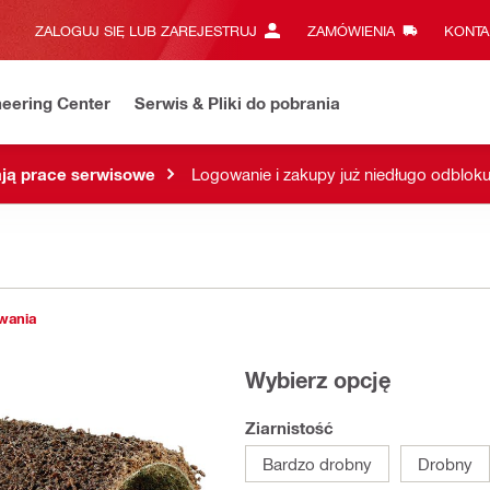
ZALOGUJ SIĘ LUB ZAREJESTRUJ
ZAMÓWIENIA
KONTA
eering Center
Serwis & Pliki do pobrania
ją prace serwisowe
Logowanie i zakupy już niedługo odblok
owania
Wybierz opcję
Ziarnistość
Bardzo drobny
Drobny