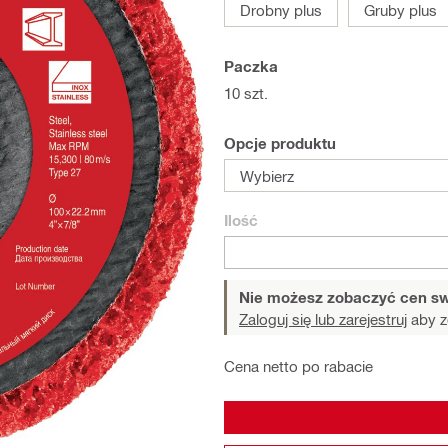
Drobny plus
Gruby plus
Paczka
10 szt.
Opcje produktu
Wybierz
Ilość
Nie możesz zobaczyć cen sw
Zaloguj się lub zarejestruj
aby z
Cena netto po rabacie