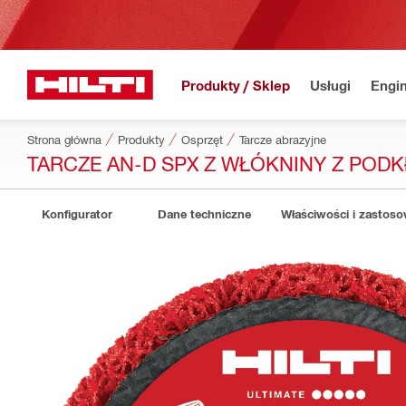
Produkty / Sklep
Usługi
Engin
Strona główna
Produkty
Osprzęt
Tarcze abrazyjne
TARCZE AN-D SPX Z WŁÓKNINY Z POD
Konfigurator
Dane techniczne
Właściwości i zastos