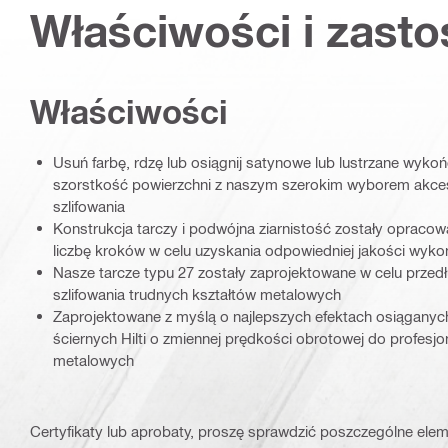
Właściwości i zast
Właściwości
Usuń farbę, rdzę lub osiągnij satynowe lub lustrzane wykoń
szorstkość powierzchni z naszym szerokim wyborem akce
szlifowania
Konstrukcja tarczy i podwójna ziarnistość zostały opraco
liczbę kroków w celu uzyskania odpowiedniej jakości wyko
Nasze tarcze typu 27 zostały zaprojektowane w celu przed
szlifowania trudnych kształtów metalowych
Zaprojektowane z myślą o najlepszych efektach osiąganych
ściernych Hilti o zmiennej prędkości obrotowej do profesj
metalowych
Certyfikaty lub aprobaty, proszę sprawdzić poszczególne elem