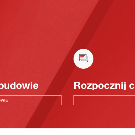
 budowie
Rozpocznij c
OWIE