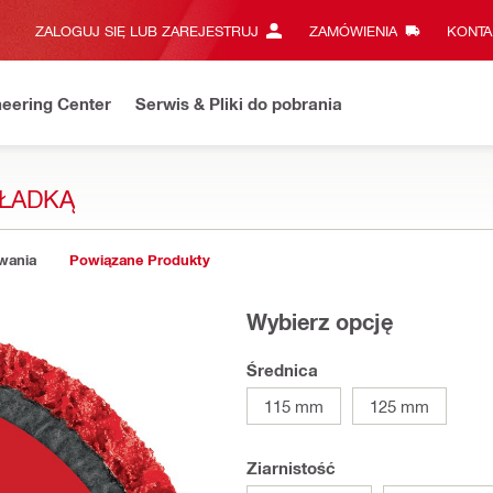
ZALOGUJ SIĘ LUB ZAREJESTRUJ
ZAMÓWIENIA
KONTA
eering Center
Serwis & Pliki do pobrania
KŁADKĄ
owania
Powiązane Produkty
Wybierz opcję
Średnica
115 mm
125 mm
Ziarnistość