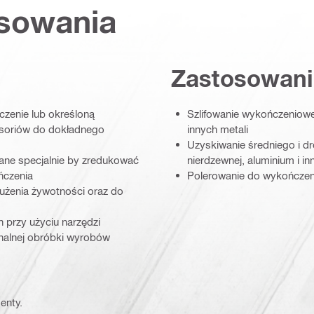
osowania
Zastosowani
czenie lub określoną
Szlifowanie wykończeniowe 
soriów do dokładnego
innych metali
Uzyskiwanie średniego i d
wane specjalnie by zredukować
nierdzewnej, aluminium i in
ńczenia
Polerowanie do wykończenia 
łużenia żywotności oraz do
 przy użyciu narzędzi
onalnej obróbki wyrobów
enty.