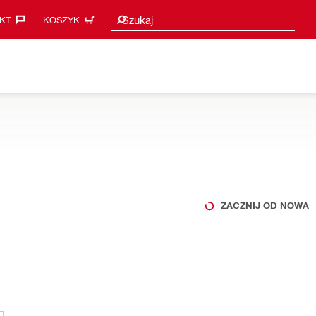
Sugestie wyszukiwania
Szukaj
KT‎
KOSZYK
ZACZNIJ OD NOWA