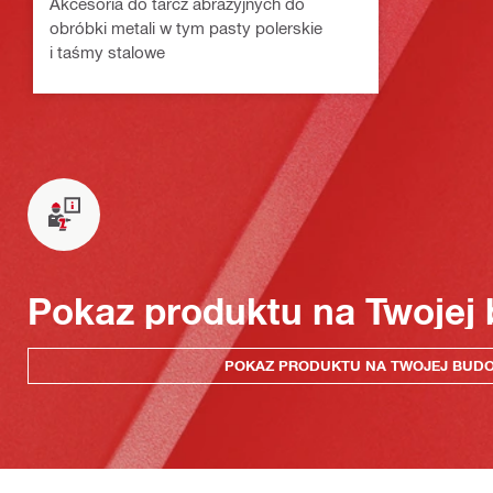
Akcesoria do tarcz abrazyjnych do
obróbki metali w tym pasty polerskie
i taśmy stalowe
Pokaz produktu na Twojej
POKAZ PRODUKTU NA TWOJEJ BUD