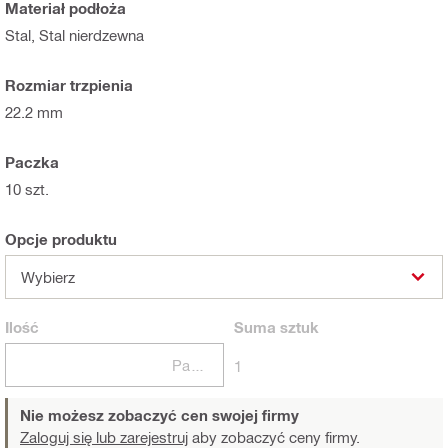
Materiał podłoża
Stal, Stal nierdzewna
Rozmiar trzpienia
22.2 mm
Paczka
10 szt.
Opcje produktu
Wybierz
Ilość
Suma
sztuk
Paczki
1
Nie możesz zobaczyć cen swojej firmy
Zaloguj się lub zarejestruj
aby zobaczyć ceny firmy.