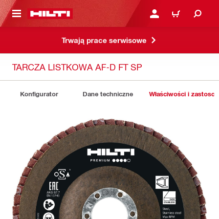
 STRONY GŁÓWNEJ
ZALOGUJ SIĘ LUB ZARE
KOSZYK
Trwają prace serwisowe
TARCZA LISTKOWA AF-D FT SP
Konfigurator
Dane techniczne
Właściwości i zastoso