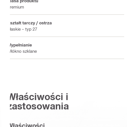
Klasa produktu
Premium
Kształt tarczy / ostrza
Płaskie – typ 27
Wypełnianie
Włókno szklane
Właściwości i
zastosowania
Właściwości