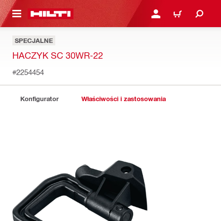
 STRONY GŁÓWNEJ
ZALOGUJ SIĘ LUB ZARE
KOSZYK
SPECJALNE
HACZYK SC 30WR-22
#2254454
Konfigurator
Właściwości i zastosowania