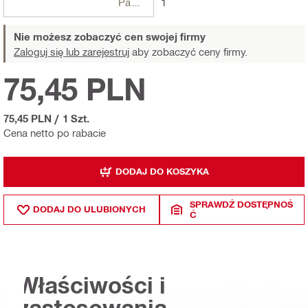
Paczki
1
Nie możesz zobaczyć cen swojej firmy
Zaloguj się lub zarejestruj
aby zobaczyć ceny firmy.
75,45 PLN
75,45 PLN
/
1 Szt.
Cena netto po rabacie
DODAJ DO KOSZYKA
SPRAWDŹ DOSTĘPNOŚ
DODAJ DO ULUBIONYCH
Ć
Właściwości i
zastosowania