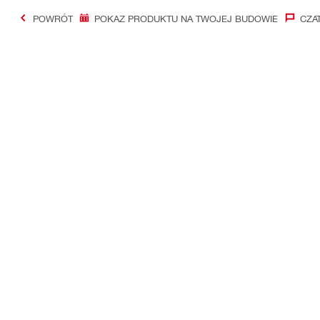
POWRÓT
POKAZ PRODUKTU NA TWOJEJ BUDOWIE
CZA
#Making Constructi
Kontakt
Aktualności
Skontaktuj się z nami
Newsletter Hi
Znajdź Hilti Store
Grupa Hilti
Oddzwonimy do Ciebie