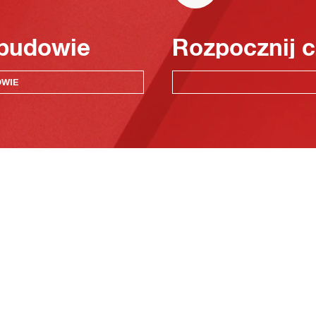
 budowie
Rozpocznij c
OWIE