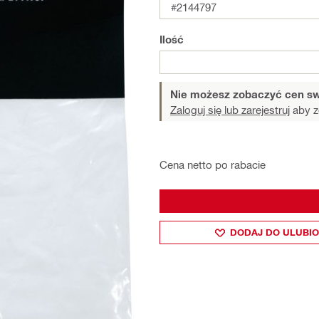
#2144797
Ilość
Nie możesz zobaczyć cen sw
Zaloguj się lub zarejestruj
aby z
Cena netto po rabacie
DODAJ DO ULUBI