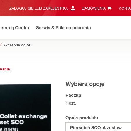
ZALOGUJ SIĘ LUB ZAREJESTRUJ
ZAMÓWIENIA
KONTA
eering Center
Serwis & Pliki do pobrania
Akcesoria do pił
owania
Wybierz opcję
Paczka
1 szt.
Opcje produktu
Pierścień SCO-A zestaw