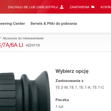
ZALOGUJ SIĘ LUB ZAREJESTRUJ
ZAMÓWIENIA
KONTA
eering Center
Serwis & Pliki do pobrania
Akcesoria do młotowiertarek
7A/6A LI
#224119
Wybierz opcję
Zastosowanie z
TE 2-M, TE 7, TE 7-A, TE 7-C
Paczka
1 szt.