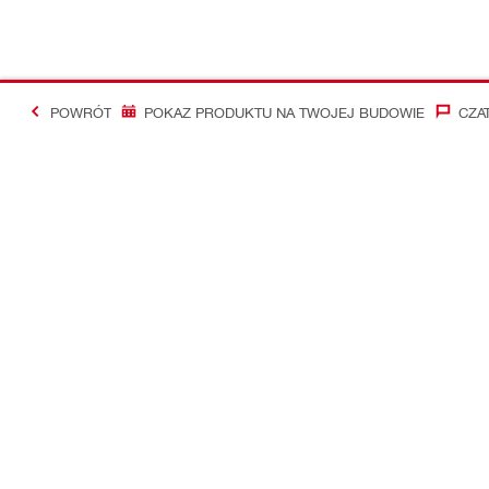
POWRÓT
POKAZ PRODUKTU NA TWOJEJ BUDOWIE
CZA
#Making Constructi
Kontakt
Aktualności
Skontaktuj się z nami
Newsletter Hi