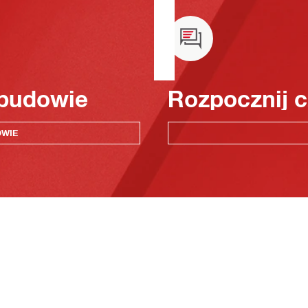
 budowie
Rozpocznij c
OWIE