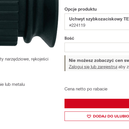
Opcje produktu
Uchwyt szybkozaciskowy TE
#224119
Ilość
ty narzędziowe, rękojeści
Nie możesz zobaczyć cen sw
Zaloguj się lub zarejestruj
aby z
ie lub metalu
Cena netto po rabacie
DODAJ DO ULUBI