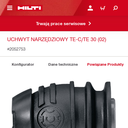
 STRONY GŁÓWNEJ
ZALOGUJ SIĘ LUB ZARE
KOSZYK
Trwają prace serwisowe
UCHWYT NARZĘDZIOWY TE-C/TE 30 (02)
#2052753
Konfigurator
Dane techniczne
Powiązane Produkty