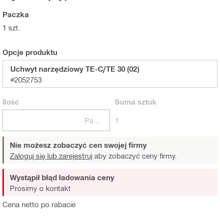
Paczka
1 szt.
Opcje produktu
Uchwyt narzędziowy TE-C/TE 30 (02)
#2052753
Ilość
Suma
sztuk
Paczki
1
Nie możesz zobaczyć cen swojej firmy
Zaloguj się lub zarejestruj
aby zobaczyć ceny firmy.
Wystąpił błąd ładowania ceny
Prosimy o kontakt
Cena netto po rabacie