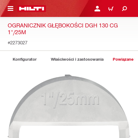
 STRONY GŁÓWNEJ
ZALOGUJ SIĘ LUB ZARE
KOSZYK
OGRANICZNIK GŁĘBOKOŚCI DGH 130 CG
1"/25M
#2273027
Konfigurator
Właściwości i zastosowania
Powiązane P