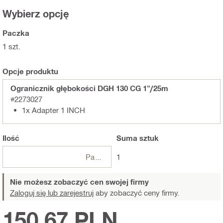
Wybierz opcję
Paczka
1 szt.
Opcje produktu
Ogranicznik głębokości DGH 130 CG 1"/25m
#2273027
1x Adapter 1 INCH
Ilość
Suma
sztuk
Paczki
1
Nie możesz zobaczyć cen swojej firmy
Zaloguj się lub zarejestruj
aby zobaczyć ceny firmy.
150,67 PLN