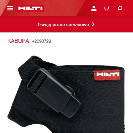
 STRONY GŁÓWNEJ
ZALOGUJ SIĘ LUB ZARE
KOSZYK
Trwają prace serwisowe
KABURA
#2090729