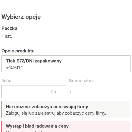
Wybierz opcję
Paczka
1 szt.
Opcje produktu
Tłok E72/DNI zapakowany
#409314
Ilość
Suma
sztuk
Paczki
1
Nie możesz zobaczyć cen swojej firmy
Zaloguj się lub zarejestruj
aby zobaczyć ceny firmy.
Wystąpił błąd ładowania ceny