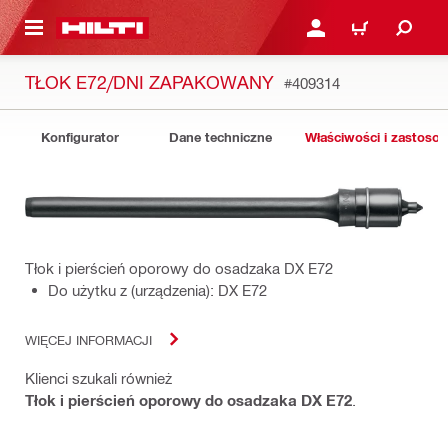
 STRONY GŁÓWNEJ
ZALOGUJ SIĘ LUB ZARE
KOSZYK
TŁOK E72/DNI ZAPAKOWANY
#409314
Konfigurator
Dane techniczne
Właściwości i zastoso
Tłok i pierścień oporowy do osadzaka DX E72
Do użytku z (urządzenia): DX E72
WIĘCEJ INFORMACJI
Klienci szukali również
Tłok i pierścień oporowy do osadzaka DX E72
.