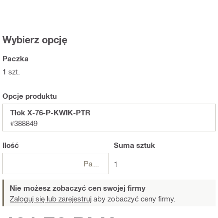
Wybierz opcję
Paczka
1 szt.
Opcje produktu
Tłok X-76-P-KWIK-PTR
#388849
Ilość
Suma
sztuk
Paczki
1
Nie możesz zobaczyć cen swojej firmy
Zaloguj się lub zarejestruj
aby zobaczyć ceny firmy.