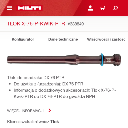
 STRONY GŁÓWNEJ
ZALOGUJ SIĘ LUB ZARE
KOSZYK
TŁOK X-76-P-KWIK-PTR
#388849
Konfigurator
Dane techniczne
Właściwości i zastoso
Tłoki do osadzaka DX 76 PTR
Do użytku z (urządzenia): DX 76 PTR
Informacja o dodatkowych akcesoriach: Tłok X-76-P-
Kwik-PTR do DX 76-PTR do gwoździ NPH
WIĘCEJ INFORMACJI
Klienci szukali również
Tłok
.