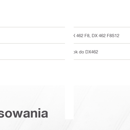
DX 462 F8, DX 462 F8S12
Tłok do DX462
osowania