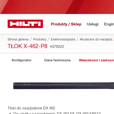
Produkty / Sklep
Usługi
Engin
Strona główna
Produkty
Elektronarzędzia
Akcesoria do narzędzi
TŁOK X-462-P8
#376222
Konfigurator
Dane techniczne
Właściwości i zastos
Tłoki do osadzaków DX 462
Do użytku z (urządzenia): DX 462 F8, DX 462 F8S12