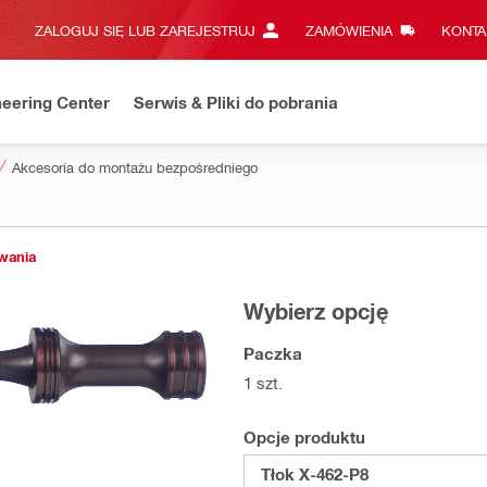
ZALOGUJ SIĘ LUB ZAREJESTRUJ
ZAMÓWIENIA
KONTA
eering Center
Serwis & Pliki do pobrania
Akcesoria do montażu bezpośredniego
owania
Wybierz opcję
Paczka
1 szt.
Opcje produktu
Tłok X-462-P8