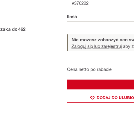
#376222
Ilość
dzaka dx 462
,
Nie możesz zobaczyć cen sw
Zaloguj się lub zarejestruj
aby z
Cena netto po rabacie
DODAJ DO ULUBI