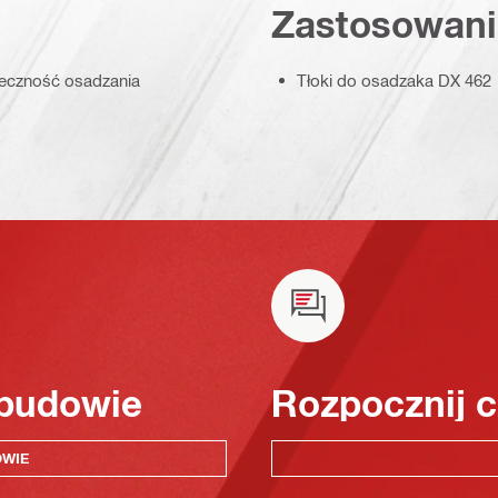
Zastosowani
teczność osadzania
Tłoki do osadzaka DX 462
 budowie
Rozpocznij c
OWIE