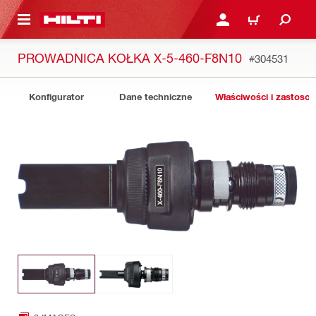
 STRONY GŁÓWNEJ
ZALOGUJ SIĘ LUB ZARE
KOSZYK
PROWADNICA KOŁKA X-5-460-F8N10
#304531
Konfigurator
Dane techniczne
Właściwości i zastoso