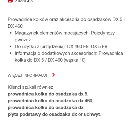
2 IMAGES
Prowadnice kołków oraz akcesoria do osadzaków DX 5 i
DX 460
Magazynek elementów mocujących: Pojedynczy
gwóźdź
Do użytku z (urządzenia): DX 460 F8, DX 5 F8
Informacja o dodatkowych akcesoriach: Prowadnica
kołka do DX 5 / DX 460 (wąska 10)
WIĘCEJ INFORMACJI
Klienci szukali również
prowadnica kołka do osadzaka dx 5
,
prowadnica kołka do osadzaka dx 460
,
prowadnica kołka do osadzaka dx
,
płyta podstawy do osadzaka dx
or
uchwyt
.