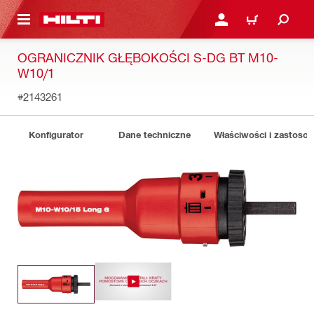
 STRONY GŁÓWNEJ
ZALOGUJ SIĘ LUB ZARE
KOSZYK
OGRANICZNIK GŁĘBOKOŚCI S-DG BT M10-
W10/1
#2143261
Konfigurator
Dane techniczne
Właściwości i zastoso