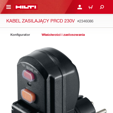
 STRONY GŁÓWNEJ
ZALOGUJ SIĘ LUB ZARE
KOSZYK
KABEL ZASILAJĄCY PRCD 230V
#2346086
Konfigurator
Właściwości i zastosowania