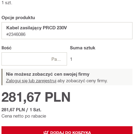
1 szt.
Opcje produktu
Kabel zasilający PRCD 230V
#2346086
Ilość
Suma
sztuk
Paczki
1
Nie możesz zobaczyć cen swojej firmy
Zaloguj się lub zarejestruj
aby zobaczyć ceny firmy.
281,67 PLN
281,67 PLN
/
1 Szt.
Cena netto po rabacie
DODAJ DO KOSZYKA