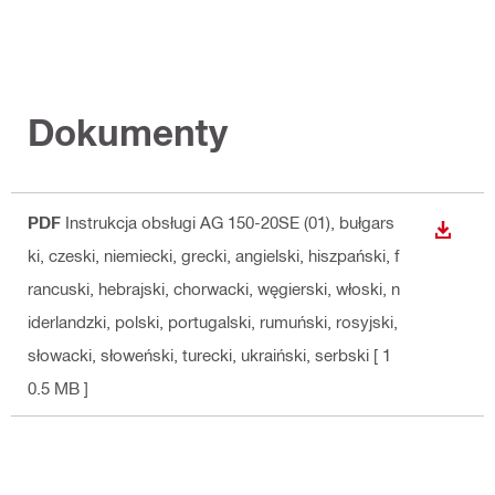
Dokumenty
PDF
Instrukcja obsługi AG 150-20SE (01)
, bułgars
WYŚWI
ki, czeski, niemiecki, grecki, angielski, hiszpański, f
rancuski, hebrajski, chorwacki, węgierski, włoski, n
iderlandzki, polski, portugalski, rumuński, rosyjski,
słowacki, słoweński, turecki, ukraiński, serbski
[ 1
0.5 MB ]