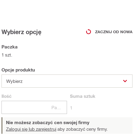
Wybierz opcję
ZACZNIJ OD NOWA
Paczka
1 szt.
Opcje produktu
Wybierz
Ilość
Suma
sztuk
Paczki
1
Nie możesz zobaczyć cen swojej firmy
Zaloguj się lub zarejestruj
aby zobaczyć ceny firmy.