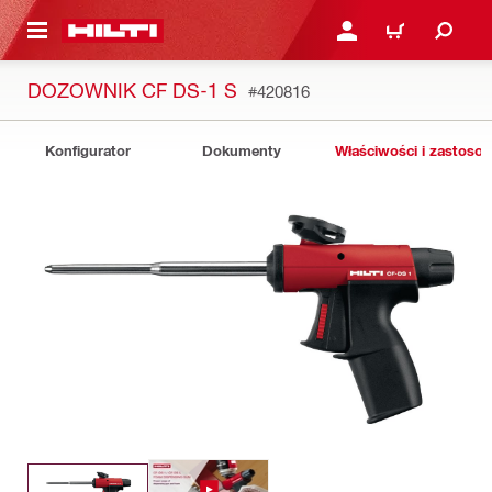
 STRONY GŁÓWNEJ
ZALOGUJ SIĘ LUB ZARE
KOSZYK
DOZOWNIK CF DS-1 S
#420816
Konfigurator
Dokumenty
Właściwości i zastoso