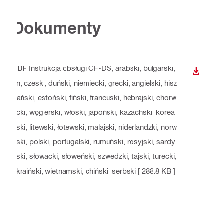
Dokumenty
PDF
Instrukcja obsługi CF-DS
, arabski, bułgarski,
WYŚWI
cn, czeski, duński, niemiecki, grecki, angielski, hisz
pański, estoński, fiński, francuski, hebrajski, chorw
acki, węgierski, włoski, japoński, kazachski, korea
ński, litewski, łotewski, malajski, niderlandzki, norw
eski, polski, portugalski, rumuński, rosyjski, sardy
ński, słowacki, słoweński, szwedzki, tajski, turecki,
ukraiński, wietnamski, chiński, serbski
[ 288.8 KB ]