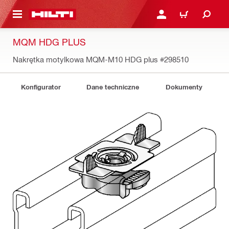
 STRONY GŁÓWNEJ
ZALOGUJ SIĘ LUB ZARE
KOSZYK
MQM HDG PLUS
Nakrętka motylkowa MQM-M10 HDG plus
#298510
Konfigurator
Dane techniczne
Dokumenty