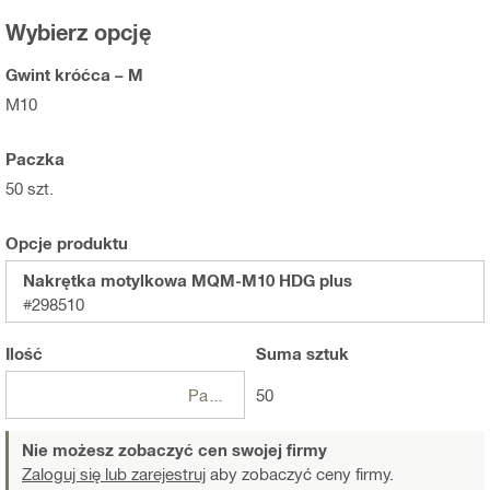
Wybierz opcję
Gwint króćca – M
M10
Paczka
50 szt.
Opcje produktu
Nakrętka motylkowa MQM-M10 HDG plus
#298510
Ilość
Suma
sztuk
Paczki
50
Nie możesz zobaczyć cen swojej firmy
Zaloguj się lub zarejestruj
aby zobaczyć ceny firmy.