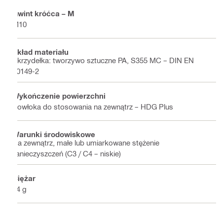
Gwint króćca – M
M10
Skład materiału
Skrzydełka: tworzywo sztuczne PA, S355 MC – DIN EN
10149-2
Wykończenie powierzchni
Powłoka do stosowania na zewnątrz – HDG Plus
Warunki środowiskowe
Na zewnątrz, małe lub umiarkowane stężenie
zanieczyszczeń (C3 / C4 – niskie)
Ciężar
24 g