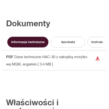
Dokumenty
Informacje techniczne
Aprobata
Instrukcja 
PDF
Dane techniczne HAC-30 z nakrętką motylko
WYŚWI
wą MQM
, angielski
[ 3.4 MB ]
Właściwości i