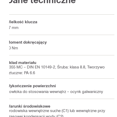
Wielkość klucza
17 mm
Moment dokręcający
20 Nm
Skład materiału
S355 MC – DIN EN 10149-2, Śruba: klasa 8.8, Tworzywo
sztuczne: PA 6.6
Wykończenie powierzchni
Powłoka do stosowania wewnątrz – ocynk galwaniczny
Warunki środowiskowe
Środowiska wewnętrzne suche (C1) lub wewnętrzne przy
czasowej kondensacji wody (C2)