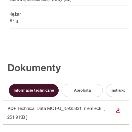
Ciężar
187 g
Dokumenty
Informacje techniczne
Aprobata
Instrukcja 
PDF
Technical Data MQT-U_r5935331
, niemiecki
[
WYŚWI
251.9 KB ]