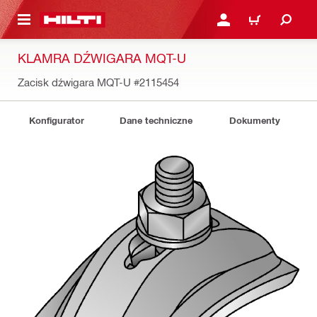
 STRONY GŁÓWNEJ
ZALOGUJ SIĘ LUB ZARE
KOSZYK
KLAMRA DŹWIGARA MQT-U
Zacisk dźwigara MQT-U
#2115454
Konfigurator
Dane techniczne
Dokumenty