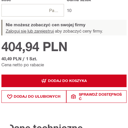
Paczki
10
Nie możesz zobaczyć cen swojej firmy
Zaloguj się lub zarejestruj
aby zobaczyć ceny firmy.
404,94 PLN
40,49 PLN
/
1 Szt.
Cena netto po rabacie
DODAJ DO KOSZYKA
SPRAWDŹ DOSTĘPNOŚ
DODAJ DO ULUBIONYCH
Ć
Dane techniczne