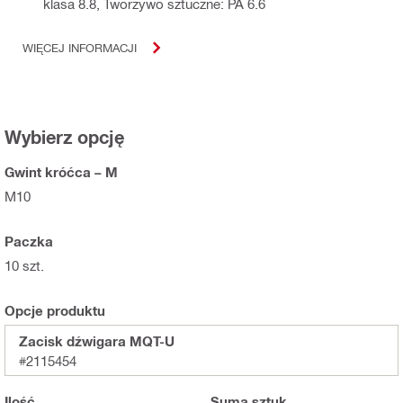
klasa 8.8, Tworzywo sztuczne: PA 6.6
WIĘCEJ INFORMACJI
Wybierz opcję
Gwint króćca – M
M10
Paczka
10 szt.
Opcje produktu
Zacisk dźwigara MQT-U
#2115454
Ilość
Suma
sztuk