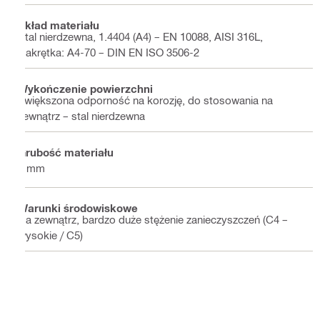
Skład materiału
Stal nierdzewna, 1.4404 (A4) – EN 10088, AISI 316L,
Nakrętka: A4-70 – DIN EN ISO 3506-2
Wykończenie powierzchni
Zwiększona odporność na korozję, do stosowania na
zewnątrz – stal nierdzewna
Grubość materiału
6 mm
Warunki środowiskowe
Na zewnątrz, bardzo duże stężenie zanieczyszczeń (C4 –
wysokie / C5)