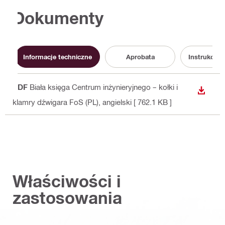
Dokumenty
Informacje techniczne
Aprobata
Instrukcja 
PDF
Biała księga Centrum inżynieryjnego – kołki i
WYŚWI
klamry dźwigara FoS (PL)
, angielski
[ 762.1 KB ]
Właściwości i
zastosowania