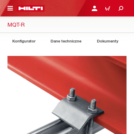
 STRONY GŁÓWNEJ
ZALOGUJ SIĘ LUB ZARE
KOSZYK
MQT-R
Konfigurator
Dane techniczne
Dokumenty