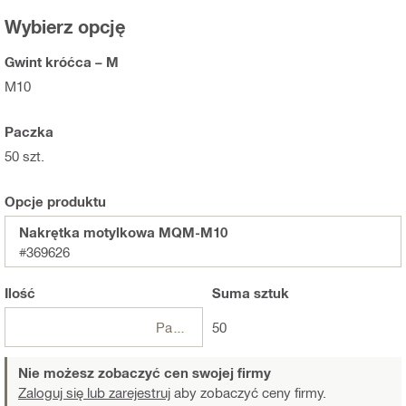
Wybierz opcję
Gwint króćca – M
M10
Paczka
50 szt.
Opcje produktu
Nakrętka motylkowa MQM-M10
#369626
Ilość
Suma
sztuk
Paczki
50
Nie możesz zobaczyć cen swojej firmy
Zaloguj się lub zarejestruj
aby zobaczyć ceny firmy.