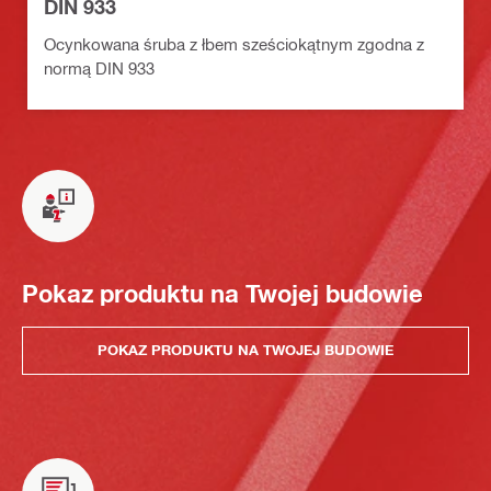
DIN 933
Ocynkowana śruba z łbem sześciokątnym zgodna z
normą DIN 933
Pokaz produktu na Twojej budowie
POKAZ PRODUKTU NA TWOJEJ BUDOWIE