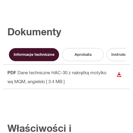
Dokumenty
Informacje techniczne
Aprobata
Instrukcja 
PDF
Dane techniczne HAC-30 z nakrętką motylko
WYŚWI
wą MQM
, angielski
[ 3.4 MB ]
Właściwości i