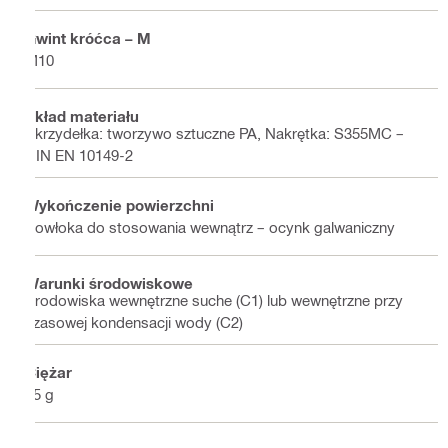
Gwint króćca – M
M10
Skład materiału
Skrzydełka: tworzywo sztuczne PA, Nakrętka: S355MC –
DIN EN 10149-2
Wykończenie powierzchni
Powłoka do stosowania wewnątrz – ocynk galwaniczny
Warunki środowiskowe
Środowiska wewnętrzne suche (C1) lub wewnętrzne przy
czasowej kondensacji wody (C2)
Ciężar
25 g