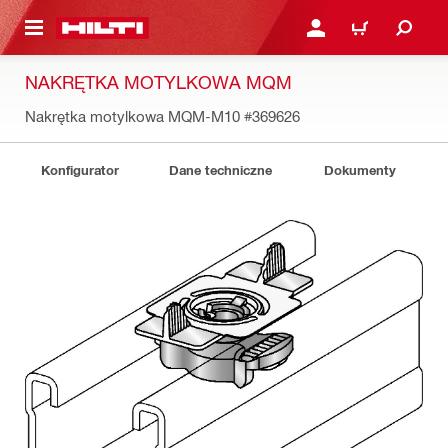
 STRONY GŁÓWNEJ
ZALOGUJ SIĘ LUB ZARE
KOSZYK
NAKRĘTKA MOTYLKOWA MQM
Nakrętka motylkowa MQM-M10
#369626
Konfigurator
Dane techniczne
Dokumenty