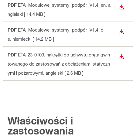
PDF
ETA_Modułowe_systemy_podpór_V1.4_en
, a
WYŚWI
ngielski
[ 14.4 MB ]
PDF
ETA_Modułowe_systemy_podpór_V1.4_d
WYŚWI
e
, niemiecki
[ 14.2 MB ]
PDF
ETA-23-0103: nakrętki do uchwytu pręta gwin
WYŚWI
towanego do zastosowań z obciążeniami statyczn
ymi i pożarowymi
, angielski
[ 2.6 MB ]
Właściwości i
zastosowania