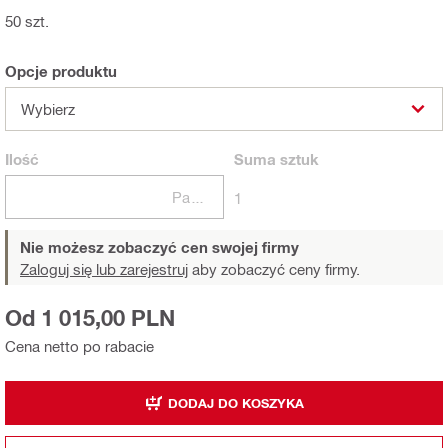
50 szt.
Opcje produktu
Wybierz
Ilość
Suma
sztuk
Paczki
1
Nie możesz zobaczyć cen swojej firmy
Zaloguj się lub zarejestruj
aby zobaczyć ceny firmy.
Od 1 015,00 PLN
Cena netto po rabacie
DODAJ DO KOSZYKA