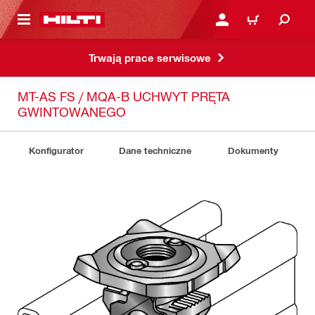
 STRONY GŁÓWNEJ
ZALOGUJ SIĘ LUB ZARE
KOSZYK
Trwają prace serwisowe
MT-AS FS / MQA-B UCHWYT PRĘTA
GWINTOWANEGO
Konfigurator
Dane techniczne
Dokumenty