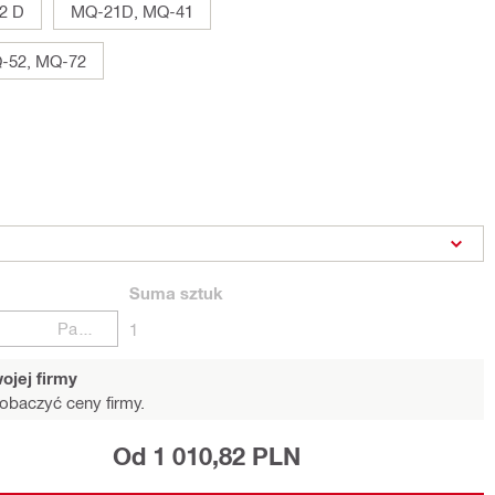
2 D
MQ-21D, MQ-41
-52, MQ-72
Suma
sztuk
Paczki
1
ojej firmy
obaczyć ceny firmy.
Od 1 010,82 PLN