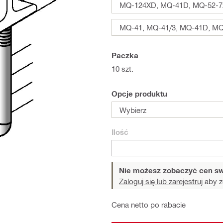
MQ-124XD, MQ-41D, MQ-52-7
MQ-41, MQ-41/3, MQ-41D, MQ
Paczka
10 szt.
Opcje produktu
Wybierz
Ilość
Nie możesz zobaczyć cen sw
Zaloguj się lub zarejestruj
aby z
Cena netto po rabacie