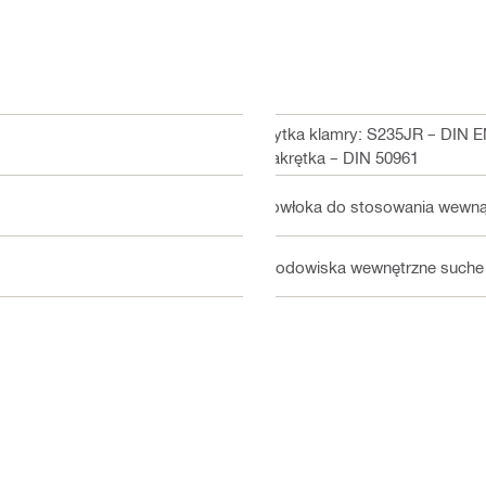
Płytka klamry: S235JR – DIN 
Nakrętka – DIN 50961
Powłoka do stosowania wewnąt
Środowiska wewnętrzne suche 