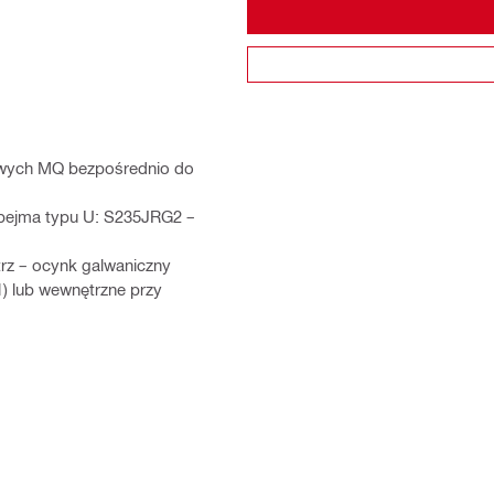
wych MQ bezpośrednio do
Obejma typu U: S235JRG2 –
rz – ocynk galwaniczny
) lub wewnętrzne przy