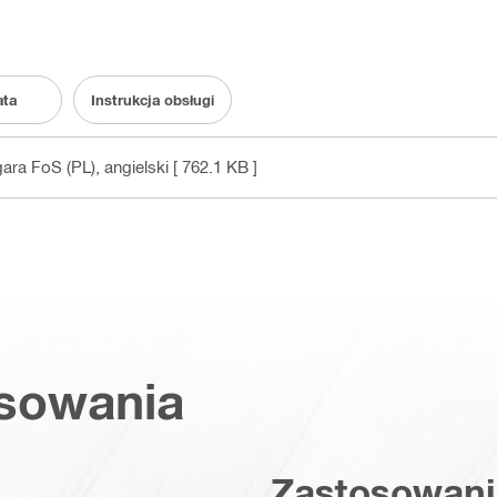
ata
Instrukcja obsługi
gara FoS (PL)
, angielski
[ 762.1 KB ]
osowania
Zastosowani