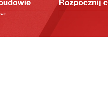
 budowie
Rozpocznij c
OWIE