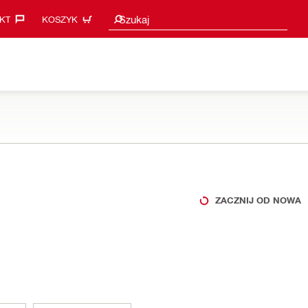
Sugestie wyszukiwania
Szukaj
KT‎
KOSZYK
ZACZNIJ OD NOWA