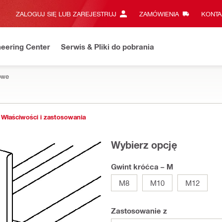
ZALOGUJ SIĘ LUB ZAREJESTRUJ
ZAMÓWIENIA
KONTA
eering Center
Serwis & Pliki do pobrania
owe
Właściwości i zastosowania
Wybierz opcję
Gwint króćca – M
M8
M10
M12
Zastosowanie z