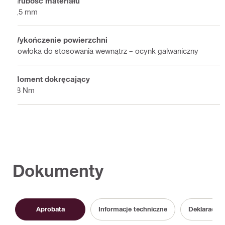
Grubość materiału
2,5 mm
Wykończenie powierzchni
Powłoka do stosowania wewnątrz – ocynk galwaniczny
Moment dokręcający
18 Nm
Dokumenty
Aprobata
Informacje techniczne
Deklaracja