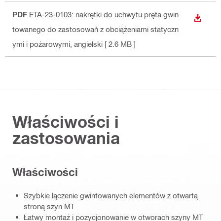
PDF
ETA-23-0103: nakrętki do uchwytu pręta gwin
WYŚWI
towanego do zastosowań z obciążeniami statyczn
ymi i pożarowymi
, angielski
[ 2.6 MB ]
Właściwości i
zastosowania
Właściwości
Szybkie łączenie gwintowanych elementów z otwartą
stroną szyn MT
Łatwy montaż i pozycjonowanie w otworach szyny MT