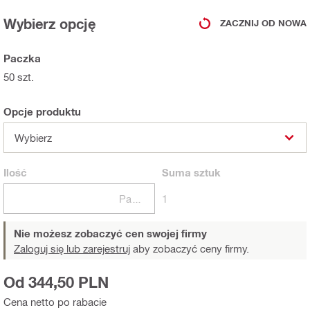
Wybierz opcję
ZACZNIJ OD NOWA
Paczka
50 szt.
Opcje produktu
Wybierz
Ilość
Suma
sztuk
Paczki
1
Nie możesz zobaczyć cen swojej firmy
Zaloguj się lub zarejestruj
aby zobaczyć ceny firmy.
Od 344,50 PLN
Cena netto po rabacie