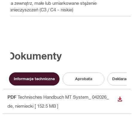
Na zewnątrz, małe lub umiarkowane stężenie
zanieczyszczeń (C3 / C4 – niskie)
Dokumenty
Informacje techniczne
Aprobata
Deklaracja
PDF
Technisches Handbuch MT System_ 042026_
WYŚWI
de
, niemiecki
[ 152.5 MB ]