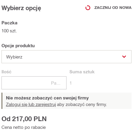
Wybierz opcję
ZACZNIJ OD NOWA
Paczka
100 szt.
Opcje produktu
Wybierz
Ilość
Suma
sztuk
Paczki
1
Nie możesz zobaczyć cen swojej firmy
Zaloguj się lub zarejestruj
aby zobaczyć ceny firmy.
Od 217,00 PLN
Cena netto po rabacie