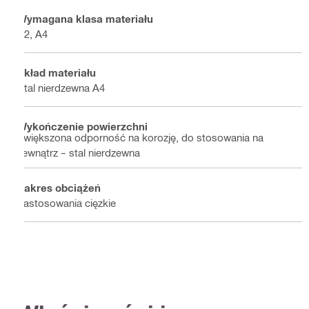
Wymagana klasa materiału
A2, A4
Skład materiału
Stal nierdzewna A4
Wykończenie powierzchni
Zwiększona odporność na korozję, do stosowania na
zewnątrz – stal nierdzewna
Zakres obciążeń
Zastosowania cięzkie