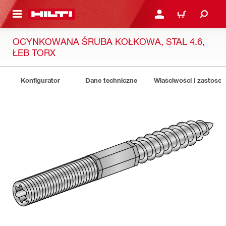
 STRONY GŁÓWNEJ
ZALOGUJ SIĘ LUB ZARE
KOSZYK
OCYNKOWANA ŚRUBA KOŁKOWA, STAL 4.6,
ŁEB TORX
Konfigurator
Dane techniczne
Właściwości i zastoso