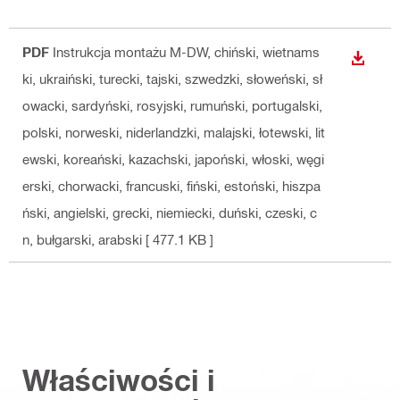
PDF
Instrukcja montażu M-DW
, chiński, wietnams
WYŚWI
ki, ukraiński, turecki, tajski, szwedzki, słoweński, sł
owacki, sardyński, rosyjski, rumuński, portugalski,
polski, norweski, niderlandzki, malajski, łotewski, lit
ewski, koreański, kazachski, japoński, włoski, węgi
erski, chorwacki, francuski, fiński, estoński, hiszpa
ński, angielski, grecki, niemiecki, duński, czeski, c
n, bułgarski, arabski
[ 477.1 KB ]
Właściwości i