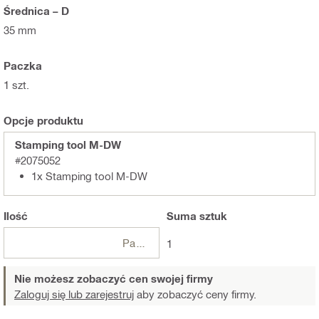
Średnica – D
35 mm
Paczka
1 szt.
Opcje produktu
Stamping tool M-DW
#2075052
1x Stamping tool M-DW
Ilość
Suma
sztuk
Paczki
1
Nie możesz zobaczyć cen swojej firmy
Zaloguj się lub zarejestruj
aby zobaczyć ceny firmy.