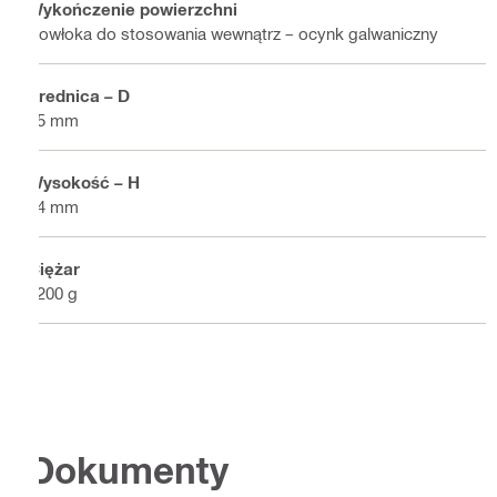
Wykończenie powierzchni
Powłoka do stosowania wewnątrz – ocynk galwaniczny
Średnica – D
35 mm
Wysokość – H
54 mm
Ciężar
3200 g
Dokumenty