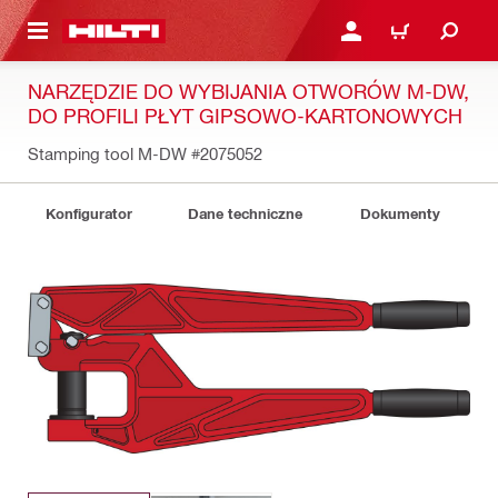
 STRONY GŁÓWNEJ
ZALOGUJ SIĘ LUB ZARE
KOSZYK
NARZĘDZIE DO WYBIJANIA OTWORÓW M-DW,
DO PROFILI PŁYT GIPSOWO-KARTONOWYCH
Stamping tool M-DW
#2075052
Konfigurator
Dane techniczne
Dokumenty