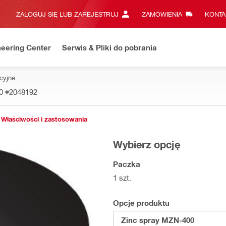
ZALOGUJ SIĘ LUB ZAREJESTRUJ
ZAMÓWIENIA
KONTA
eering Center
Serwis & Pliki do pobrania
acyjne
00
#2048192
Właściwości i zastosowania
Wybierz opcję
Paczka
1 szt.
Opcje produktu
Zinc spray MZN-400