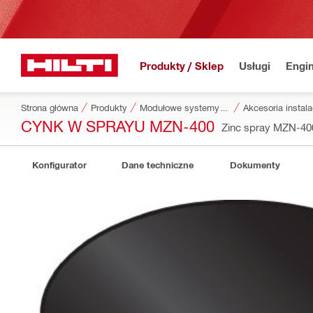
Produkty / Sklep
Usługi
Engin
Strona główna
Produkty
Modułowe systemy instalacyjne
Akcesoria instal
CYNK W SPRAYU MZN-400
Zinc spray MZN-4
Konfigurator
Dane techniczne
Dokumenty