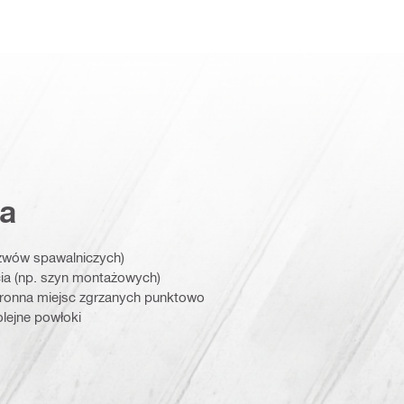
a
zwów spawalniczych)
ia (np. szyn montażowych)
ronna miejsc zgrzanych punktowo
lejne powłoki