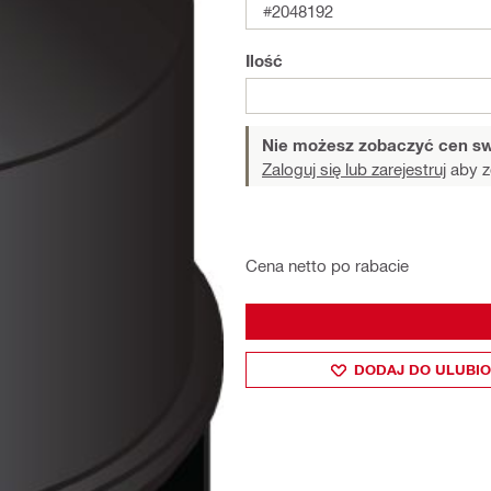
#2048192
Ilość
Nie możesz zobaczyć cen sw
Zaloguj się lub zarejestruj
aby z
Cena netto po rabacie
DODAJ DO ULUBI