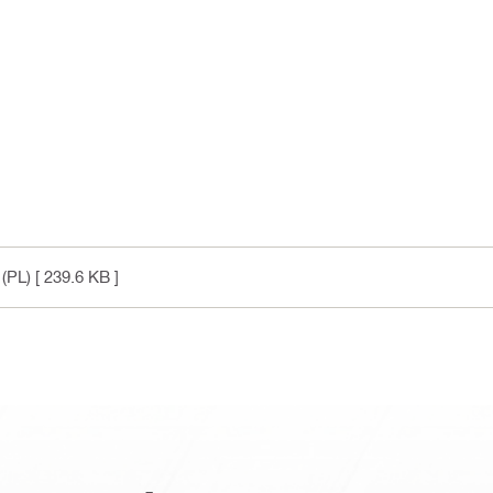
 (PL)
[ 239.6 KB ]