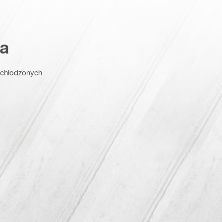
a
r chłodzonych