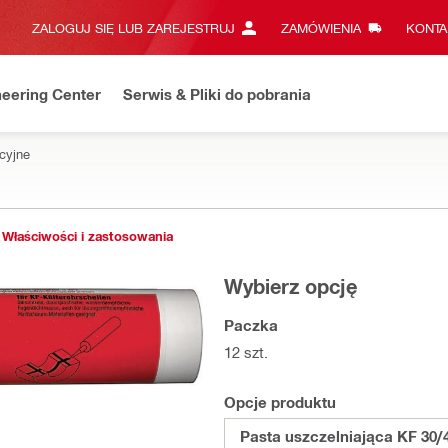
ZALOGUJ SIĘ LUB ZAREJESTRUJ
ZAMÓWIENIA
KONTA
eering Center
Serwis & Pliki do pobrania
acyjne
Właściwości i zastosowania
Wybierz opcję
Paczka
12 szt.
Opcje produktu
Pasta uszczelniająca KF 30/