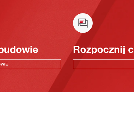
 budowie
Rozpocznij c
OWIE