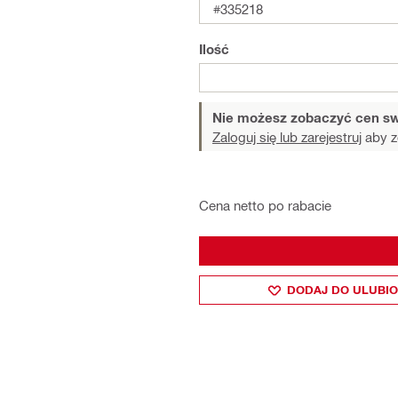
#335218
Ilość
Nie możesz zobaczyć cen sw
Zaloguj się lub zarejestruj
aby z
Cena netto po rabacie
DODAJ DO ULUBI