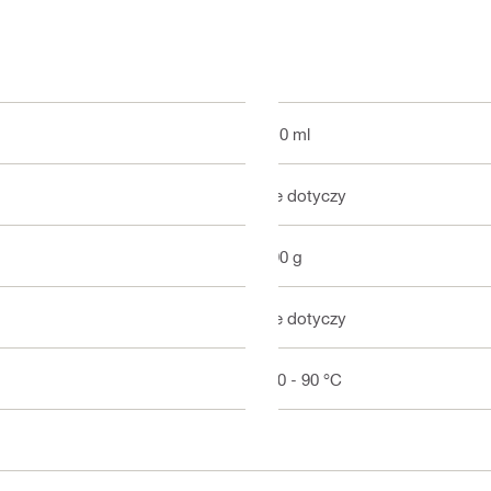
310 ml
nie dotyczy
490 g
nie dotyczy
-80 - 90 °C
Z