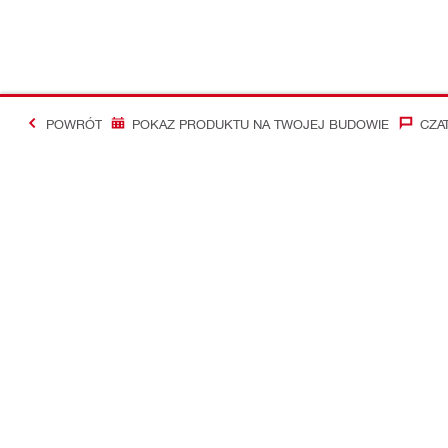
POWRÓT
POKAZ PRODUKTU NA TWOJEJ BUDOWIE
CZA
#Making Constructi
Kontakt
Aktualności
Skontaktuj się z nami
Newsletter Hi