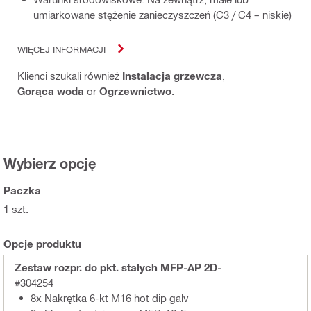
umiarkowane stężenie zanieczyszczeń (C3 / C4 – niskie)
WIĘCEJ INFORMACJI
Klienci szukali również
Instalacja grzewcza
,
Gorąca woda
or
Ogrzewnictwo
.
Wybierz opcję
Paczka
1 szt.
Opcje produktu
Zestaw rozpr. do pkt. stałych MFP-AP 2D-
#304254
8x Nakrętka 6-kt M16 hot dip galv