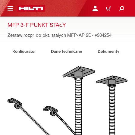
 STRONY GŁÓWNEJ
ZALOGUJ SIĘ LUB ZARE
KOSZYK
MFP 3-F PUNKT STAŁY
Zestaw rozpr. do pkt. stałych MFP-AP 2D-
#304254
Konfigurator
Dane techniczne
Dokumenty