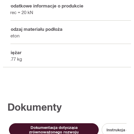
Dodatkowe informacje o produkcie
Frec = 20 kN
Rodzaj materiału podłoża
Beton
Ciężar
2.77 kg
Dokumenty
Dokumentacja dotycząca
Instrukcja obs
zrównoważonego rozwoju