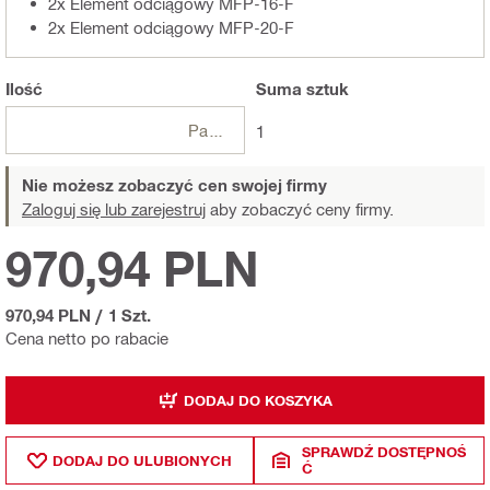
2x Element odciągowy MFP-16-F
2x Element odciągowy MFP-20-F
Ilość
Suma
sztuk
Paczki
1
Nie możesz zobaczyć cen swojej firmy
Zaloguj się lub zarejestruj
aby zobaczyć ceny firmy.
970,94 PLN
970,94 PLN
/
1 Szt.
Cena netto po rabacie
DODAJ DO KOSZYKA
SPRAWDŹ DOSTĘPNOŚ
DODAJ DO ULUBIONYCH
Ć