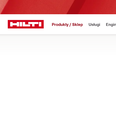
Produkty / Sklep
Usługi
Engin
Strona główna
Produkty
Urządzenia pomiarowe i skanery
ZASILACZE DO PRZYRZĄDÓW POMIAR
Znajdź akumulatory i prostowniki do tachimetrów budowlanych
do betonu
Filtr
Akumulat
Typy
Adaptery (1)