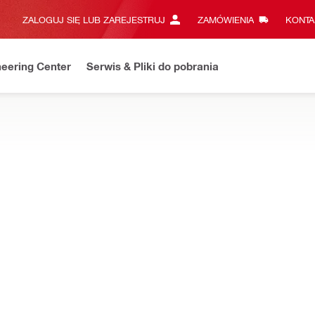
ZALOGUJ SIĘ LUB ZAREJESTRUJ
ZAMÓWIENIA
KONTA
eering Center
Serwis & Pliki do pobrania
OWYCH
, niwelatorów laserowych, laserów punktowych i liniowych, pozio
ory do urządzeń pomiarowych