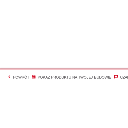
POWRÓT
POKAZ PRODUKTU NA TWOJEJ BUDOWIE
CZA
#Making Constructi