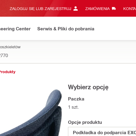
ZALOGUJ SIĘ LUB ZAREJESTRUJ
ZAMÓWIENIA
KONTA
eering Center
Serwis & Pliki do pobrania
oszkieletów
2770
Produkty
Wybierz opcję
Paczka
1 szt.
Opcje produktu
Podkładka do podparcia EX