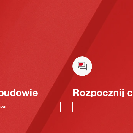
 budowie
Rozpocznij c
OWIE