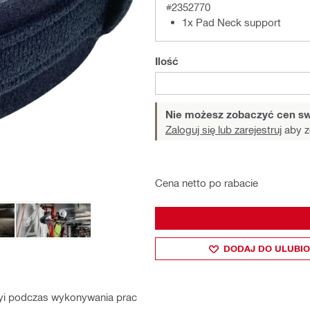
#2352770
1x Pad Neck support
Ilość
Nie możesz zobaczyć cen sw
Zaloguj się lub zarejestruj
aby z
Cena netto po rabacie
DODAJ DO ULUBI
yi podczas wykonywania prac