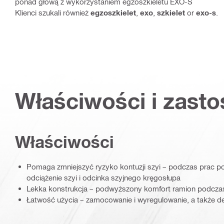
ponad głową z wykorzystaniem egzoszkieletu EXO-S
Klienci szukali również
egzoszkielet
,
exo
,
szkielet
or
exo-s
.
Właściwości i zast
Właściwości
Pomaga zmniejszyć ryzyko kontuzji szyi – podczas prac 
odciążenie szyi i odcinka szyjnego kręgosłupa
Lekka konstrukcja – podwyższony komfort ramion podczas
Łatwość użycia – zamocowanie i wyregulowanie, a także d