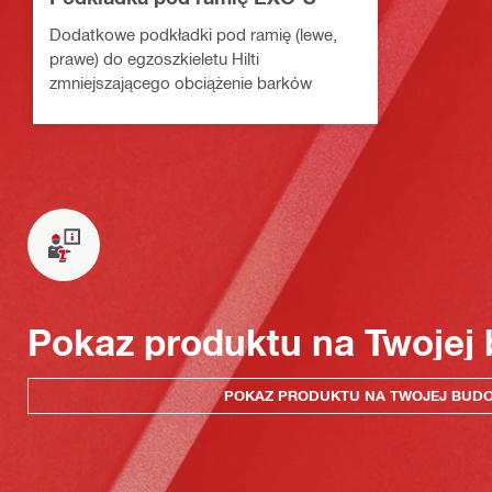
Dodatkowe podkładki pod ramię (lewe,
prawe) do egzoszkieletu Hilti
zmniejszającego obciążenie barków
Pokaz produktu na Twojej
POKAZ PRODUKTU NA TWOJEJ BUD