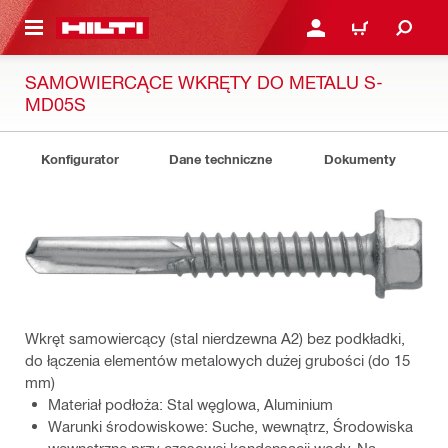
 STRONY GŁÓWNEJ
ZALOGUJ SIĘ LUB ZARE
KOSZYK
SAMOWIERCĄCE WKRĘTY DO METALU S-
MD05S
Konfigurator
Dane techniczne
Dokumenty
Wkręt samowiercący (stal nierdzewna A2) bez podkładki,
do łączenia elementów metalowych dużej grubości (do 15
mm)
Materiał podłoża: Stal węglowa, Aluminium
Warunki środowiskowe: Suche, wewnątrz, Środowiska
wewnętrzne przy czasowej kondensacji wody, Na