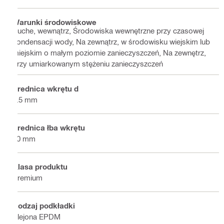
Warunki środowiskowe
Suche, wewnątrz, Środowiska wewnętrzne przy czasowej
kondensacji wody, Na zewnątrz, w środowisku wiejskim lub
miejskim o małym poziomie zanieczyszczeń, Na zewnętrz,
przy umiarkowanym stężeniu zanieczyszczeń
Średnica wkrętu d
5.5 mm
Średnica łba wkrętu
10 mm
Klasa produktu
Premium
Rodzaj podkładki
Klejona EPDM