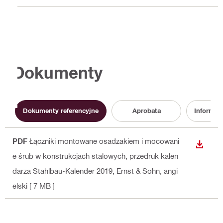
Dokumenty
Dokumenty referencyjne
Aprobata
Informac
PDF
Łączniki montowane osadzakiem i mocowani
WYŚWI
e śrub w konstrukcjach stalowych, przedruk kalen
darza Stahlbau-Kalender 2019, Ernst & Sohn
, angi
elski
[ 7 MB ]