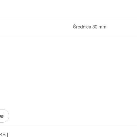
Średnica 80 mm
ugi
KB ]