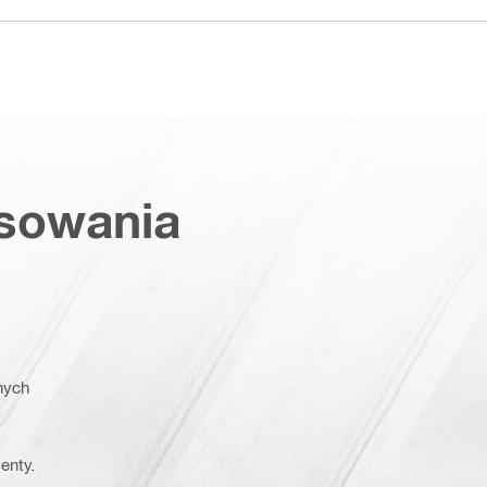
osowania
nych
enty.