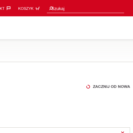
Sugestie wyszukiwania
Szukaj
KT‎
KOSZYK
ZACZNIJ OD NOWA