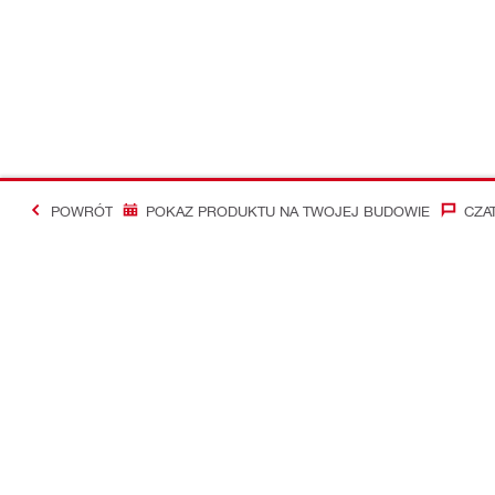
POWRÓT
POKAZ PRODUKTU NA TWOJEJ BUDOWIE
CZA
#Making Constructi