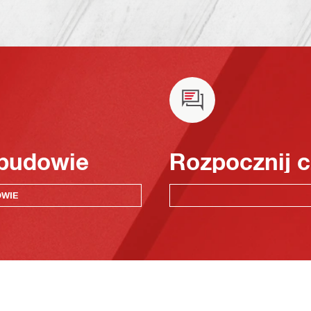
 budowie
Rozpocznij c
OWIE