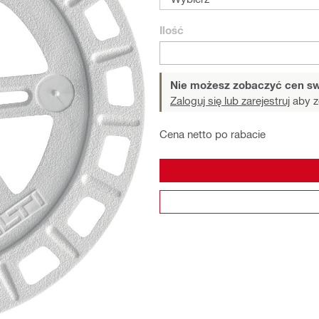
Ilość
Nie możesz zobaczyć cen sw
Zaloguj się lub zarejestruj
aby z
Cena netto po rabacie