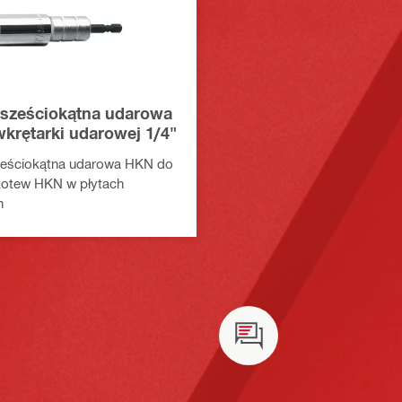
sześciokątna udarowa
krętarki udarowej 1/4"
eściokątna udarowa HKN do
kotew HKN w płytach
h