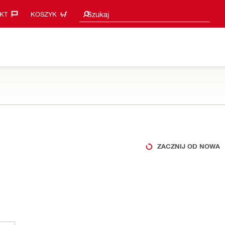
Sugestie wyszukiwania
Szukaj
KT‎
KOSZYK
ZACZNIJ OD NOWA