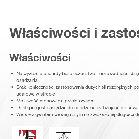
Właściwości i zast
Właściwości
Najwyższe standardy bezpieczeństwa i niezawodności dzię
osadzania
Brak konieczności zastosowania dużych sił rozprężnych p
udarowe w stropie
Możliwość mocowania przelotowego
Dostępne jest narzędzie do osadzania ułatwiające mocowa
Wersje z gwintem wewnętrznym i o zwiększonej długości 
Ognioodporność
VdS_Logo_Portrait_PDP (3449718)