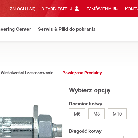
ZALOGUJ SIĘ LUB ZAREJESTRUJ
ZAMÓWIENIA
KONTA
eering Center
Serwis & Pliki do pobrania
e
Właściwości i zastosowania
Powiązane Produkty
Wybierz opcję
Rozmiar kotwy
M6
M8
M10
Długość kotwy