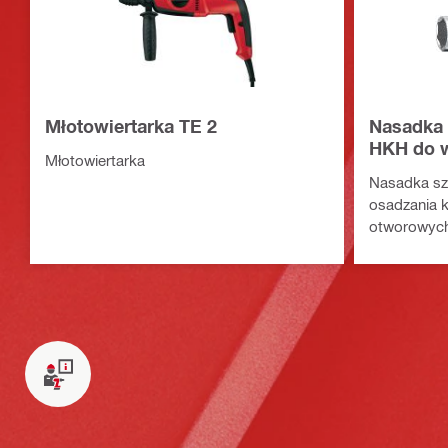
Młotowiertarka TE 2
Nasadka 
HKH do w
Młotowiertarka
Nasadka sz
osadzania 
otworowyc