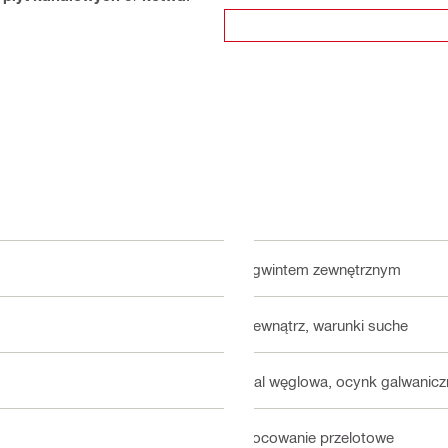
Z gwintem zewnętrznym
Wewnątrz, warunki suche
Stal węglowa, ocynk galwanicz
Mocowanie przelotowe