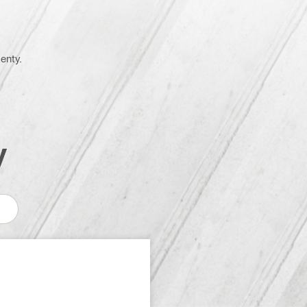
enty.
y