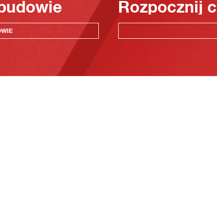
 budowie
Rozpocznij c
OWIE