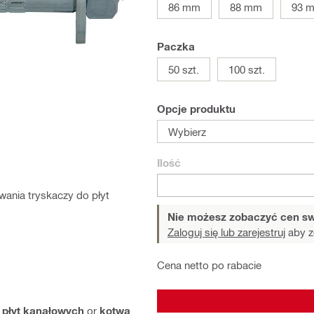
86 mm
88 mm
93 
Paczka
50 szt.
100 szt.
Opcje produktu
Wybierz
Ilość
ania tryskaczy do płyt
Nie możesz zobaczyć cen sw
Zaloguj się lub zarejestruj
aby z
Cena netto po rabacie
 płyt kanałowych
or
kotwa
.