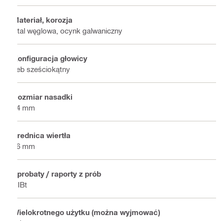
Materiał, korozja
Stal węglowa, ocynk galwaniczny
Konfiguracja głowicy
Łeb sześciokątny
Rozmiar nasadki
24 mm
Średnica wiertła
16 mm
Aprobaty / raporty z prób
DIBt
Wielokrotnego użytku (można wyjmować)