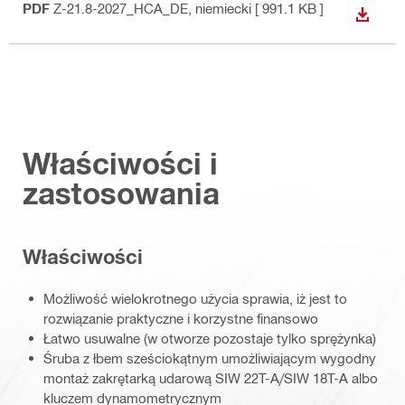
PDF
Z-21.8-2027_HCA_DE
, niemiecki
[ 991.1 KB ]
WYŚWI
Właściwości i
zastosowania
Właściwości
Możliwość wielokrotnego użycia sprawia, iż jest to
rozwiązanie praktyczne i korzystne finansowo
Łatwo usuwalne (w otworze pozostaje tylko sprężynka)
Śruba z łbem sześciokątnym umożliwiającym wygodny
montaż zakrętarką udarową SIW 22T-A/SIW 18T-A albo
kluczem dynamometrycznym