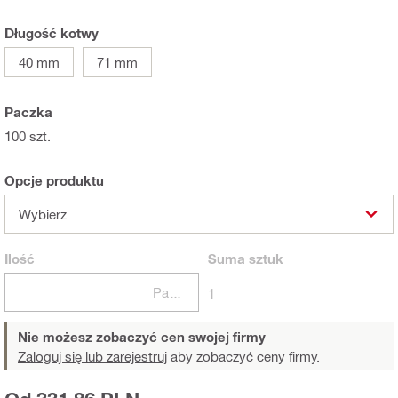
Długość kotwy
40 mm
71 mm
Paczka
100 szt.
Opcje produktu
Wybierz
Ilość
Suma
sztuk
Paczki
1
Nie możesz zobaczyć cen swojej firmy
Zaloguj się lub zarejestruj
aby zobaczyć ceny firmy.