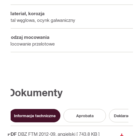
Materiał, korozja
Stal węglowa, ocynk galwaniczny
Rodzaj mocowania
Mocowanie przelotowe
Dokumenty
Informacje techniczne
Aprobata
Deklaracja
PDF
DBZ FTM 2012-09
, angielski
[ 743.8 KB ]