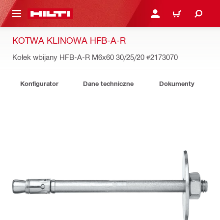
 STRONY GŁÓWNEJ
ZALOGUJ SIĘ LUB ZARE
KOSZYK
KOTWA KLINOWA HFB-A-R
Kołek wbijany HFB-A-R M6x60 30/25/20
#2173070
Konfigurator
Dane techniczne
Dokumenty