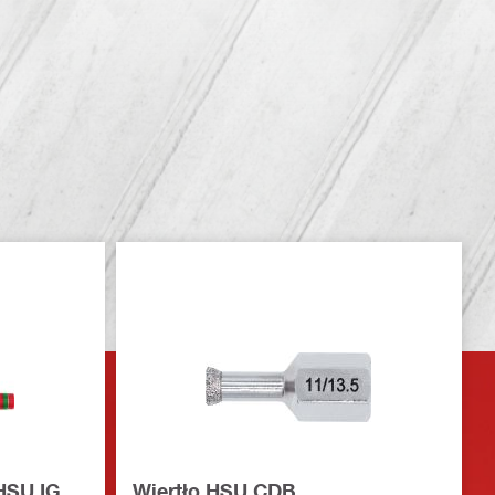
HSU IG
Wiertło HSU CDB