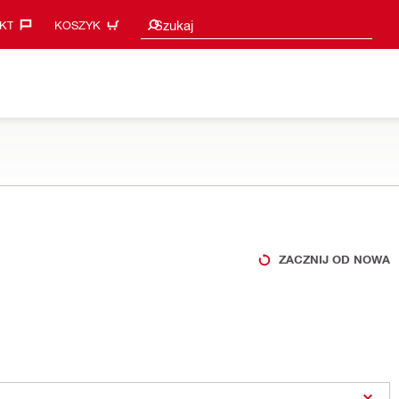
Sugestie wyszukiwania
Szukaj
KT‎
KOSZYK
ZACZNIJ OD NOWA