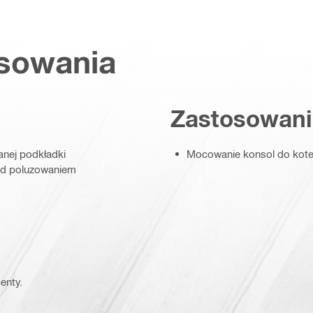
osowania
Zastosowani
anej podkładki
Mocowanie konsol do kot
ed poluzowaniem
enty.