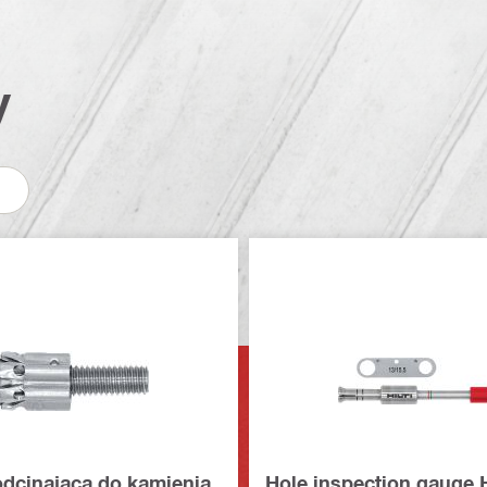
y
dcinająca do kamienia
Hole inspection gauge 