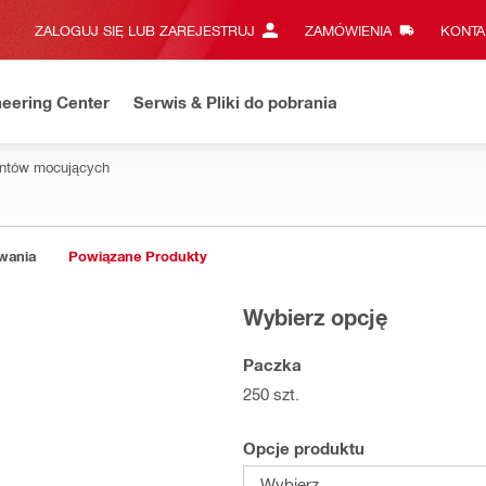
ZALOGUJ SIĘ LUB ZAREJESTRUJ
ZAMÓWIENIA
KONTA
eering Center
Serwis & Pliki do pobrania
entów mocujących
owania
Powiązane Produkty
Wybierz opcję
Paczka
250 szt.
Opcje produktu
Wybierz