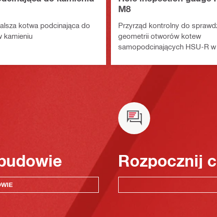
M8
alsza kotwa podcinająca do
Przyrząd kontrolny do sprawd
w kamieniu
geometrii otworów kotew
samopodcinających HSU-R w 
 budowie
Rozpocznij c
OWIE