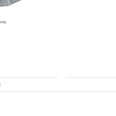
enia
]