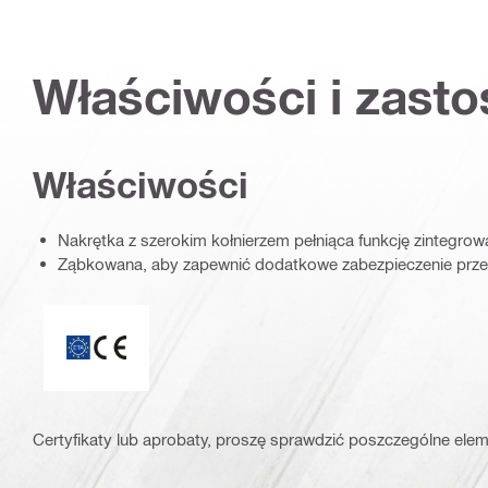
Właściwości i zast
Właściwości
Nakrętka z szerokim kołnierzem pełniąca funkcję zintegrow
Ząbkowana, aby zapewnić dodatkowe zabezpieczenie prz
ETA_CE_Logo_2to1 (3608215)
Certyfikaty lub aprobaty, proszę sprawdzić poszczególne elem