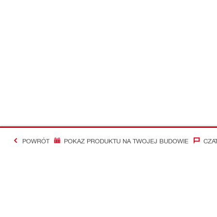
POWRÓT
POKAZ PRODUKTU NA TWOJEJ BUDOWIE
CZA
#Making Constructi