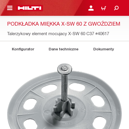
 STRONY GŁÓWNEJ
ZALOGUJ SIĘ LUB ZARE
KOSZYK
PODKŁADKA MIĘKKA X-SW 60 Z GWOŹDZIEM
Talerzykowy element mocujacy X-SW 60 C37
#40617
Konfigurator
Dane techniczne
Dokumenty