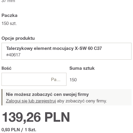
37 mm
Paczka
150 szt.
Opcje produktu
Talerzykowy element mocujacy X-SW 60 C37
#40617
Ilość
Suma
sztuk
Paczki
150
Nie możesz zobaczyć cen swojej firmy
Zaloguj się lub zarejestruj
aby zobaczyć ceny firmy.
139,26 PLN
0,93 PLN
/
1 Szt.