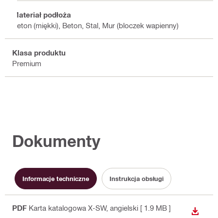
Materiał podłoża
Beton (miękki), Beton, Stal, Mur (bloczek wapienny)
Klasa produktu
Premium
Dokumenty
Informacje techniczne
Instrukcja obsługi
PDF
Karta katalogowa X-SW
, angielski
[ 1.9 MB ]
WYŚWI