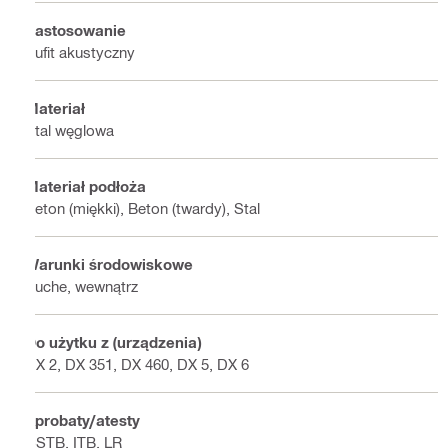
Zastosowanie
Sufit akustyczny
Materiał
Stal węglowa
Materiał podłoża
Beton (miękki), Beton (twardy), Stal
Warunki środowiskowe
Suche, wewnątrz
Do użytku z (urządzenia)
DX 2, DX 351, DX 460, DX 5, DX 6
Aprobaty/atesty
CSTB, ITB, LR